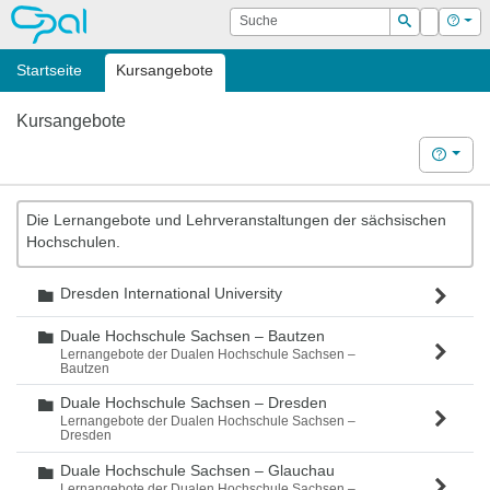
OPAL
Suche
Login
Hilf
Suchen
Startseite
Kursangebote
Kursangebote
Hilfe
Die Lernangebote und Lehrveranstaltungen der sächsischen
Hochschulen.
Dresden International University
Ordner
Duale Hochschule Sachsen – Bautzen
Ordner
Lernangebote der Dualen Hochschule Sachsen –
Bautzen
Duale Hochschule Sachsen – Dresden
Ordner
Lernangebote der Dualen Hochschule Sachsen –
Dresden
Duale Hochschule Sachsen – Glauchau
Ordner
Lernangebote der Dualen Hochschule Sachsen –