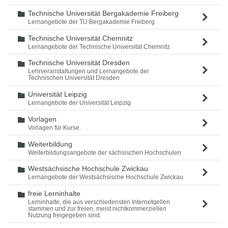
Technische Universität Bergakademie Freiberg
Ordner
Lernangebote der TU Bergakademie Freiberg
Technische Universität Chemnitz
Ordner
Lernangebote der Technische Universität Chemnitz
Technische Universität Dresden
Ordner
Lehrveranstaltungen und Lernangebote der
Technischen Universität Dresden
Universität Leipzig
Ordner
Lernangebote der Universität Leipzig
Vorlagen
Ordner
Vorlagen für Kurse.
Weiterbildung
Ordner
Weiterbildungsangebote der sächsischen Hochschulen
Westsächsische Hochschule Zwickau
Ordner
Lernangebote der Westsächsische Hochschule Zwickau
freie Lerninhalte
Ordner
Lerninhalte, die aus verschiedensten Internetqellen
stammen und zur freien, meist nichtkommerziellen
Nutzung freigegeben sind.