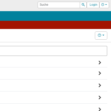
Suche
Hilf
Login
Suchen
Hilfe