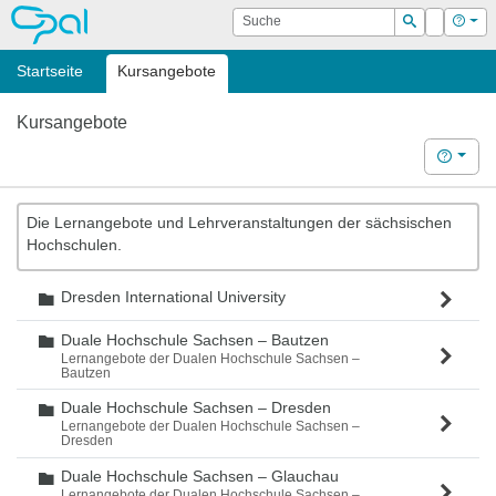
OPAL
Suche
Login
Hilf
Suchen
Startseite
Kursangebote
Kursangebote
Hilfe
Die Lernangebote und Lehrveranstaltungen der sächsischen
Hochschulen.
Dresden International University
Ordner
Duale Hochschule Sachsen – Bautzen
Ordner
Lernangebote der Dualen Hochschule Sachsen –
Bautzen
Duale Hochschule Sachsen – Dresden
Ordner
Lernangebote der Dualen Hochschule Sachsen –
Dresden
Duale Hochschule Sachsen – Glauchau
Ordner
Lernangebote der Dualen Hochschule Sachsen –