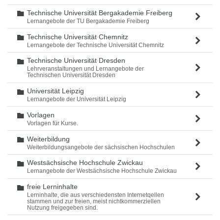
Technische Universität Bergakademie Freiberg
Ordner
Lernangebote der TU Bergakademie Freiberg
Technische Universität Chemnitz
Ordner
Lernangebote der Technische Universität Chemnitz
Technische Universität Dresden
Ordner
Lehrveranstaltungen und Lernangebote der
Technischen Universität Dresden
Universität Leipzig
Ordner
Lernangebote der Universität Leipzig
Vorlagen
Ordner
Vorlagen für Kurse.
Weiterbildung
Ordner
Weiterbildungsangebote der sächsischen Hochschulen
Westsächsische Hochschule Zwickau
Ordner
Lernangebote der Westsächsische Hochschule Zwickau
freie Lerninhalte
Ordner
Lerninhalte, die aus verschiedensten Internetqellen
stammen und zur freien, meist nichtkommerziellen
Nutzung freigegeben sind.