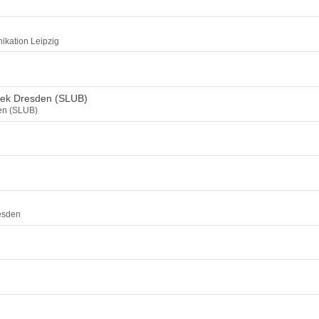
ikation Leipzig
thek Dresden (SLUB)
den (SLUB)
esden