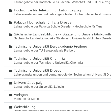
Lernangebote der Hochschule für Technik, Wirtschaft und Kultur Leipzig
Hochschule für Telekommunikation Leipzig
Ordner
Lehrveranstaltungen und Lehrangebote der Hochschule für Telekommun
Palucca Hochschule für Tanz Dresden
Ordner
Lehrangebote der Palucca Schule Dresden - Hochschule für Tanz
Sächsische Landesbibliothek - Staats- und Universitätsbiblio
Ordner
Sächsische Landesbibliothek - Staats- und Universitätsbibliothek Dres
Technische Universität Bergakademie Freiberg
Ordner
Lernangebote der TU Bergakademie Freiberg
Technische Universität Chemnitz
Ordner
Lernangebote der Technische Universität Chemnitz
Technische Universität Dresden
Ordner
Lehrveranstaltungen und Lernangebote der Technischen Universität Dr
Universität Leipzig
Ordner
Lernangebote der Universität Leipzig
Vorlagen
Ordner
Vorlagen für Kurse.
Weiterbildung
Ordner
Weiterbildungsangebote der sächsischen Hochschulen