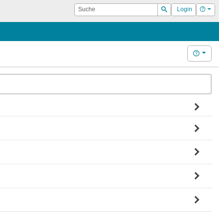
Suche
Hilf
Login
Suchen
Hilfe