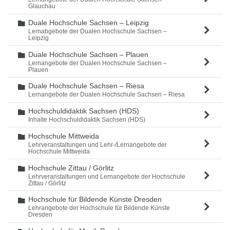
Glauchau
Duale Hochschule Sachsen – Leipzig
Ordner
Lernabgebote der Dualen Hochschule Sachsen –
Leipzig
Duale Hochschule Sachsen – Plauen
Ordner
Lernangebote der Dualen Hochschule Sachsen –
Plauen
Duale Hochschule Sachsen – Riesa
Ordner
Lernangebote der Dualen Hochschule Sachsen – Riesa
Hochschuldidaktik Sachsen (HDS)
Ordner
Inhalte Hochschuldidaktik Sachsen (HDS)
Hochschule Mittweida
Ordner
Lehrveranstaltungen und Lehr-/Lernangebote der
Hochschule Mittweida
Hochschule Zittau / Görlitz
Ordner
Lehrveranstaltungen und Lernangebote der Hochschule
Zittau / Görlitz
Hochschule für Bildende Künste Dresden
Ordner
Lehrangebote der Hochschule für Bildende Künste
Dresden