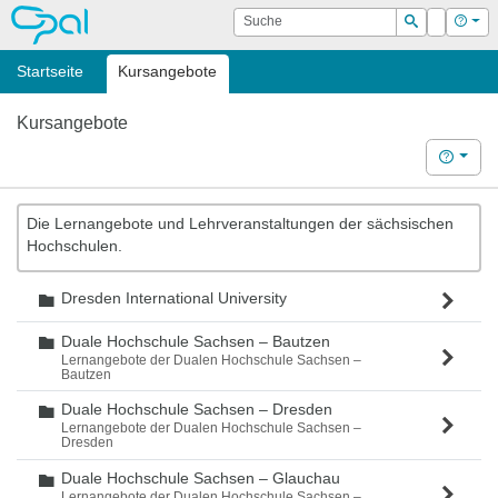
OPAL
Suche
Login
Hilf
Suchen
Startseite
Kursangebote
Kursangebote
Hilfe
Die Lernangebote und Lehrveranstaltungen der sächsischen
Hochschulen.
Dresden International University
Ordner
Duale Hochschule Sachsen – Bautzen
Ordner
Lernangebote der Dualen Hochschule Sachsen –
Bautzen
Duale Hochschule Sachsen – Dresden
Ordner
Lernangebote der Dualen Hochschule Sachsen –
Dresden
Duale Hochschule Sachsen – Glauchau
Ordner
Lernangebote der Dualen Hochschule Sachsen –