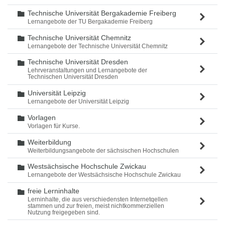
Technische Universität Bergakademie Freiberg
Ordner
Lernangebote der TU Bergakademie Freiberg
Technische Universität Chemnitz
Ordner
Lernangebote der Technische Universität Chemnitz
Technische Universität Dresden
Ordner
Lehrveranstaltungen und Lernangebote der
Technischen Universität Dresden
Universität Leipzig
Ordner
Lernangebote der Universität Leipzig
Vorlagen
Ordner
Vorlagen für Kurse.
Weiterbildung
Ordner
Weiterbildungsangebote der sächsischen Hochschulen
Westsächsische Hochschule Zwickau
Ordner
Lernangebote der Westsächsische Hochschule Zwickau
freie Lerninhalte
Ordner
Lerninhalte, die aus verschiedensten Internetqellen
stammen und zur freien, meist nichtkommerziellen
Nutzung freigegeben sind.