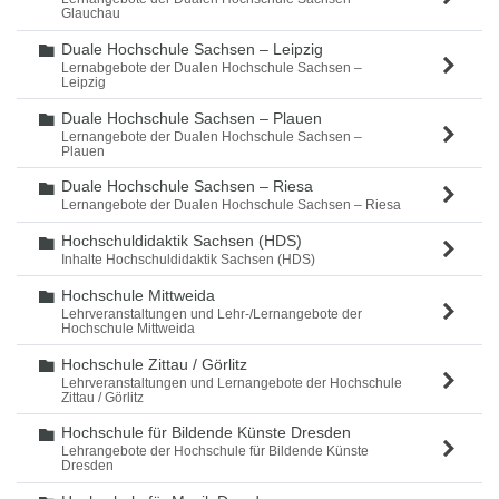
Glauchau
Duale Hochschule Sachsen – Leipzig
Ordner
Lernabgebote der Dualen Hochschule Sachsen –
Leipzig
Duale Hochschule Sachsen – Plauen
Ordner
Lernangebote der Dualen Hochschule Sachsen –
Plauen
Duale Hochschule Sachsen – Riesa
Ordner
Lernangebote der Dualen Hochschule Sachsen – Riesa
Hochschuldidaktik Sachsen (HDS)
Ordner
Inhalte Hochschuldidaktik Sachsen (HDS)
Hochschule Mittweida
Ordner
Lehrveranstaltungen und Lehr-/Lernangebote der
Hochschule Mittweida
Hochschule Zittau / Görlitz
Ordner
Lehrveranstaltungen und Lernangebote der Hochschule
Zittau / Görlitz
Hochschule für Bildende Künste Dresden
Ordner
Lehrangebote der Hochschule für Bildende Künste
Dresden