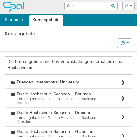
OPAL
Suche
Login
Hilf
Suchen
Startseite
Kursangebote
Kursangebote
Hilfe
Die Lernangebote und Lehrveranstaltungen der sächsischen
Hochschulen.
Dresden International University
Ordner
Duale Hochschule Sachsen – Bautzen
Ordner
Lernangebote der Dualen Hochschule Sachsen –
Bautzen
Duale Hochschule Sachsen – Dresden
Ordner
Lernangebote der Dualen Hochschule Sachsen –
Dresden
Duale Hochschule Sachsen – Glauchau
Ordner
Lernangebote der Dualen Hochschule Sachsen –