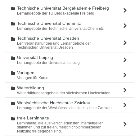
Technische Universität Bergakademie Freiberg
Ordner
Lernangebote der TU Bergakademie Freiberg
Technische Universität Chemnitz
Ordner
Lernangebote der Technische Universität Chemnitz
Technische Universität Dresden
Ordner
Lehrveranstaltungen und Lernangebote der
Technischen Universität Dresden
Universität Leipzig
Ordner
Lernangebote der Universität Leipzig
Vorlagen
Ordner
Vorlagen für Kurse.
Weiterbildung
Ordner
Weiterbildungsangebote der sächsischen Hochschulen
Westsächsische Hochschule Zwickau
Ordner
Lernangebote der Westsächsische Hochschule Zwickau
freie Lerninhalte
Ordner
Lerninhalte, die aus verschiedensten Internetqellen
stammen und zur freien, meist nichtkommerziellen
Nutzung freigegeben sind.