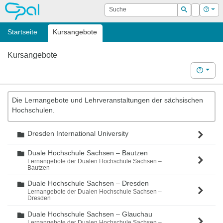
OPAL
Suche
Login
Hilf
Suchen
Startseite
Kursangebote
Kursangebote
Hilfe
Die Lernangebote und Lehrveranstaltungen der sächsischen
Hochschulen.
Dresden International University
Ordner
Duale Hochschule Sachsen – Bautzen
Ordner
Lernangebote der Dualen Hochschule Sachsen –
Bautzen
Duale Hochschule Sachsen – Dresden
Ordner
Lernangebote der Dualen Hochschule Sachsen –
Dresden
Duale Hochschule Sachsen – Glauchau
Ordner
Lernangebote der Dualen Hochschule Sachsen –