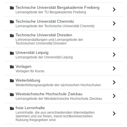
Technische Universität Bergakademie Freiberg
Ordner
Lernangebote der TU Bergakademie Freiberg
Technische Universität Chemnitz
Ordner
Lernangebote der Technische Universität Chemnitz
Technische Universität Dresden
Ordner
Lehrveranstaltungen und Lernangebote der
Technischen Universität Dresden
Universität Leipzig
Ordner
Lernangebote der Universität Leipzig
Vorlagen
Ordner
Vorlagen für Kurse.
Weiterbildung
Ordner
Weiterbildungsangebote der sächsischen Hochschulen
Westsächsische Hochschule Zwickau
Ordner
Lernangebote der Westsächsische Hochschule Zwickau
freie Lerninhalte
Ordner
Lerninhalte, die aus verschiedensten Internetqellen
stammen und zur freien, meist nichtkommerziellen
Nutzung freigegeben sind.