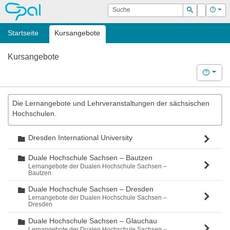
OPAL
Suche
Login
Hilf
Suchen
Startseite
Kursangebote
Kursangebote
Hilfe
Die Lernangebote und Lehrveranstaltungen der sächsischen
Hochschulen.
Dresden International University
Ordner
Duale Hochschule Sachsen – Bautzen
Ordner
Lernangebote der Dualen Hochschule Sachsen –
Bautzen
Duale Hochschule Sachsen – Dresden
Ordner
Lernangebote der Dualen Hochschule Sachsen –
Dresden
Duale Hochschule Sachsen – Glauchau
Ordner
Lernangebote der Dualen Hochschule Sachsen –