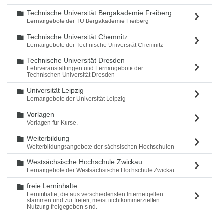
Technische Universität Bergakademie Freiberg
Ordner
Lernangebote der TU Bergakademie Freiberg
Technische Universität Chemnitz
Ordner
Lernangebote der Technische Universität Chemnitz
Technische Universität Dresden
Ordner
Lehrveranstaltungen und Lernangebote der
Technischen Universität Dresden
Universität Leipzig
Ordner
Lernangebote der Universität Leipzig
Vorlagen
Ordner
Vorlagen für Kurse.
Weiterbildung
Ordner
Weiterbildungsangebote der sächsischen Hochschulen
Westsächsische Hochschule Zwickau
Ordner
Lernangebote der Westsächsische Hochschule Zwickau
freie Lerninhalte
Ordner
Lerninhalte, die aus verschiedensten Internetqellen
stammen und zur freien, meist nichtkommerziellen
Nutzung freigegeben sind.