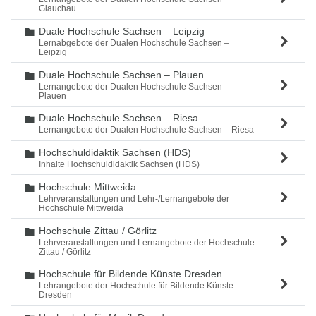
Glauchau
Duale Hochschule Sachsen – Leipzig
Ordner
Lernabgebote der Dualen Hochschule Sachsen –
Leipzig
Duale Hochschule Sachsen – Plauen
Ordner
Lernangebote der Dualen Hochschule Sachsen –
Plauen
Duale Hochschule Sachsen – Riesa
Ordner
Lernangebote der Dualen Hochschule Sachsen – Riesa
Hochschuldidaktik Sachsen (HDS)
Ordner
Inhalte Hochschuldidaktik Sachsen (HDS)
Hochschule Mittweida
Ordner
Lehrveranstaltungen und Lehr-/Lernangebote der
Hochschule Mittweida
Hochschule Zittau / Görlitz
Ordner
Lehrveranstaltungen und Lernangebote der Hochschule
Zittau / Görlitz
Hochschule für Bildende Künste Dresden
Ordner
Lehrangebote der Hochschule für Bildende Künste
Dresden