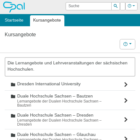
OPAL
Suche
Login
Hilf
Suchen
Startseite
Kursangebote
Kursangebote
Hilfe
Die Lernangebote und Lehrveranstaltungen der sächsischen
Hochschulen.
Dresden International University
Ordner
Duale Hochschule Sachsen – Bautzen
Ordner
Lernangebote der Dualen Hochschule Sachsen –
Bautzen
Duale Hochschule Sachsen – Dresden
Ordner
Lernangebote der Dualen Hochschule Sachsen –
Dresden
Duale Hochschule Sachsen – Glauchau
Ordner
Lernangebote der Dualen Hochschule Sachsen –