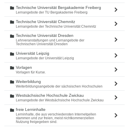
Technische Universität Bergakademie Freiberg
Ordner
Lernangebote der TU Bergakademie Freiberg
Technische Universität Chemnitz
Ordner
Lernangebote der Technische Universität Chemnitz
Technische Universität Dresden
Ordner
Lehrveranstaltungen und Lernangebote der
Technischen Universität Dresden
Universität Leipzig
Ordner
Lernangebote der Universität Leipzig
Vorlagen
Ordner
Vorlagen für Kurse.
Weiterbildung
Ordner
Weiterbildungsangebote der sächsischen Hochschulen
Westsächsische Hochschule Zwickau
Ordner
Lernangebote der Westsächsische Hochschule Zwickau
freie Lerninhalte
Ordner
Lerninhalte, die aus verschiedensten Internetqellen
stammen und zur freien, meist nichtkommerziellen
Nutzung freigegeben sind.