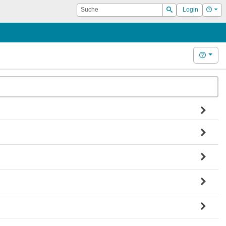
Suche
Hilf
Login
Suchen
Hilfe