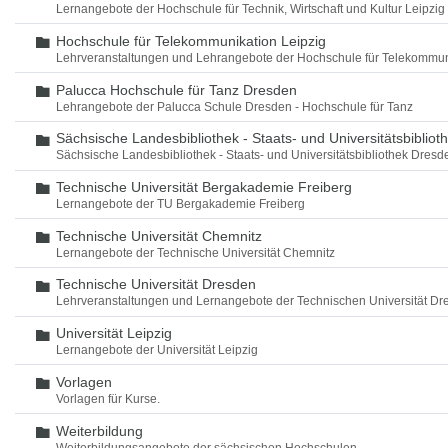
Lernangebote der Hochschule für Technik, Wirtschaft und Kultur Leipzig
Hochschule für Telekommunikation Leipzig
Ordner
Lehrveranstaltungen und Lehrangebote der Hochschule für Telekommun
Palucca Hochschule für Tanz Dresden
Ordner
Lehrangebote der Palucca Schule Dresden - Hochschule für Tanz
Sächsische Landesbibliothek - Staats- und Universitätsbiblio
Ordner
Sächsische Landesbibliothek - Staats- und Universitätsbibliothek Dres
Technische Universität Bergakademie Freiberg
Ordner
Lernangebote der TU Bergakademie Freiberg
Technische Universität Chemnitz
Ordner
Lernangebote der Technische Universität Chemnitz
Technische Universität Dresden
Ordner
Lehrveranstaltungen und Lernangebote der Technischen Universität Dr
Universität Leipzig
Ordner
Lernangebote der Universität Leipzig
Vorlagen
Ordner
Vorlagen für Kurse.
Weiterbildung
Ordner
Weiterbildungsangebote der sächsischen Hochschulen