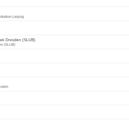
ikation Leipzig
thek Dresden (SLUB)
den (SLUB)
esden