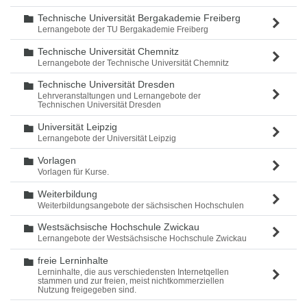
Technische Universität Bergakademie Freiberg
Ordner
Lernangebote der TU Bergakademie Freiberg
Technische Universität Chemnitz
Ordner
Lernangebote der Technische Universität Chemnitz
Technische Universität Dresden
Ordner
Lehrveranstaltungen und Lernangebote der
Technischen Universität Dresden
Universität Leipzig
Ordner
Lernangebote der Universität Leipzig
Vorlagen
Ordner
Vorlagen für Kurse.
Weiterbildung
Ordner
Weiterbildungsangebote der sächsischen Hochschulen
Westsächsische Hochschule Zwickau
Ordner
Lernangebote der Westsächsische Hochschule Zwickau
freie Lerninhalte
Ordner
Lerninhalte, die aus verschiedensten Internetqellen
stammen und zur freien, meist nichtkommerziellen
Nutzung freigegeben sind.