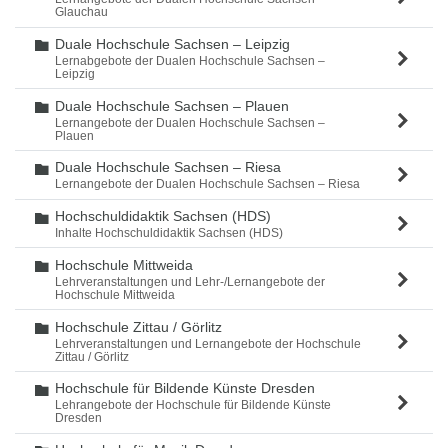
Glauchau
Duale Hochschule Sachsen – Leipzig
Ordner
Lernabgebote der Dualen Hochschule Sachsen –
Leipzig
Duale Hochschule Sachsen – Plauen
Ordner
Lernangebote der Dualen Hochschule Sachsen –
Plauen
Duale Hochschule Sachsen – Riesa
Ordner
Lernangebote der Dualen Hochschule Sachsen – Riesa
Hochschuldidaktik Sachsen (HDS)
Ordner
Inhalte Hochschuldidaktik Sachsen (HDS)
Hochschule Mittweida
Ordner
Lehrveranstaltungen und Lehr-/Lernangebote der
Hochschule Mittweida
Hochschule Zittau / Görlitz
Ordner
Lehrveranstaltungen und Lernangebote der Hochschule
Zittau / Görlitz
Hochschule für Bildende Künste Dresden
Ordner
Lehrangebote der Hochschule für Bildende Künste
Dresden