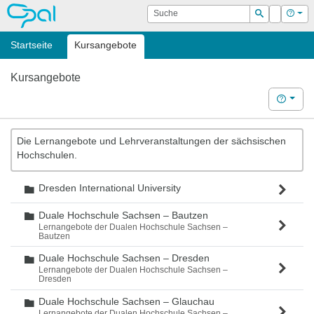
OPAL
Suche
Login
Hilf
Suchen
Startseite
Kursangebote
Kursangebote
Hilfe
Die Lernangebote und Lehrveranstaltungen der sächsischen
Hochschulen.
Dresden International University
Ordner
Duale Hochschule Sachsen – Bautzen
Ordner
Lernangebote der Dualen Hochschule Sachsen –
Bautzen
Duale Hochschule Sachsen – Dresden
Ordner
Lernangebote der Dualen Hochschule Sachsen –
Dresden
Duale Hochschule Sachsen – Glauchau
Ordner
Lernangebote der Dualen Hochschule Sachsen –