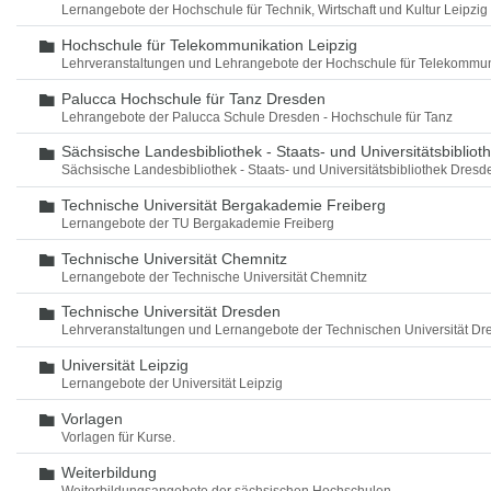
Lernangebote der Hochschule für Technik, Wirtschaft und Kultur Leipzig
Hochschule für Telekommunikation Leipzig
Ordner
Lehrveranstaltungen und Lehrangebote der Hochschule für Telekommun
Palucca Hochschule für Tanz Dresden
Ordner
Lehrangebote der Palucca Schule Dresden - Hochschule für Tanz
Sächsische Landesbibliothek - Staats- und Universitätsbiblio
Ordner
Sächsische Landesbibliothek - Staats- und Universitätsbibliothek Dres
Technische Universität Bergakademie Freiberg
Ordner
Lernangebote der TU Bergakademie Freiberg
Technische Universität Chemnitz
Ordner
Lernangebote der Technische Universität Chemnitz
Technische Universität Dresden
Ordner
Lehrveranstaltungen und Lernangebote der Technischen Universität Dr
Universität Leipzig
Ordner
Lernangebote der Universität Leipzig
Vorlagen
Ordner
Vorlagen für Kurse.
Weiterbildung
Ordner
Weiterbildungsangebote der sächsischen Hochschulen