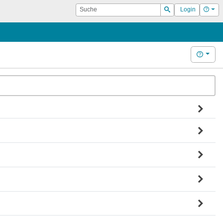
Suche
Hilf
Login
Suchen
Hilfe