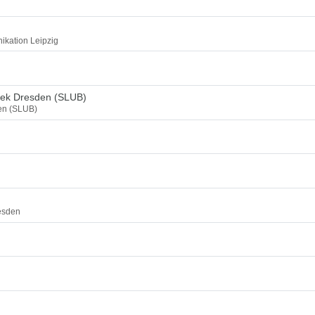
ikation Leipzig
thek Dresden (SLUB)
den (SLUB)
esden