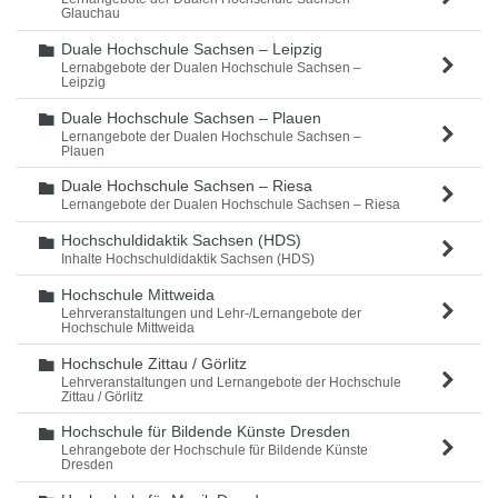
Glauchau
Duale Hochschule Sachsen – Leipzig
Ordner
Lernabgebote der Dualen Hochschule Sachsen –
Leipzig
Duale Hochschule Sachsen – Plauen
Ordner
Lernangebote der Dualen Hochschule Sachsen –
Plauen
Duale Hochschule Sachsen – Riesa
Ordner
Lernangebote der Dualen Hochschule Sachsen – Riesa
Hochschuldidaktik Sachsen (HDS)
Ordner
Inhalte Hochschuldidaktik Sachsen (HDS)
Hochschule Mittweida
Ordner
Lehrveranstaltungen und Lehr-/Lernangebote der
Hochschule Mittweida
Hochschule Zittau / Görlitz
Ordner
Lehrveranstaltungen und Lernangebote der Hochschule
Zittau / Görlitz
Hochschule für Bildende Künste Dresden
Ordner
Lehrangebote der Hochschule für Bildende Künste
Dresden