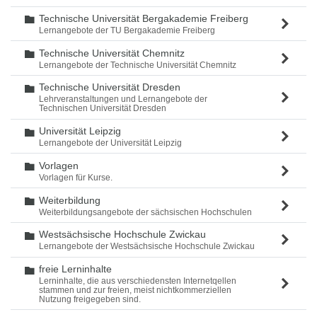
Technische Universität Bergakademie Freiberg
Ordner
Lernangebote der TU Bergakademie Freiberg
Technische Universität Chemnitz
Ordner
Lernangebote der Technische Universität Chemnitz
Technische Universität Dresden
Ordner
Lehrveranstaltungen und Lernangebote der
Technischen Universität Dresden
Universität Leipzig
Ordner
Lernangebote der Universität Leipzig
Vorlagen
Ordner
Vorlagen für Kurse.
Weiterbildung
Ordner
Weiterbildungsangebote der sächsischen Hochschulen
Westsächsische Hochschule Zwickau
Ordner
Lernangebote der Westsächsische Hochschule Zwickau
freie Lerninhalte
Ordner
Lerninhalte, die aus verschiedensten Internetqellen
stammen und zur freien, meist nichtkommerziellen
Nutzung freigegeben sind.