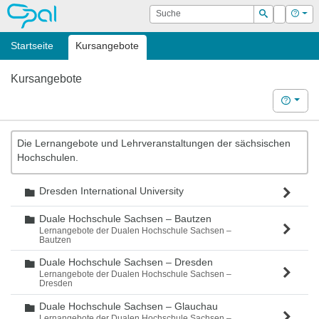
OPAL
Suche
Login
Hilf
Suchen
Startseite
Kursangebote
Kursangebote
Hilfe
Die Lernangebote und Lehrveranstaltungen der sächsischen
Hochschulen.
Dresden International University
Ordner
Duale Hochschule Sachsen – Bautzen
Ordner
Lernangebote der Dualen Hochschule Sachsen –
Bautzen
Duale Hochschule Sachsen – Dresden
Ordner
Lernangebote der Dualen Hochschule Sachsen –
Dresden
Duale Hochschule Sachsen – Glauchau
Ordner
Lernangebote der Dualen Hochschule Sachsen –