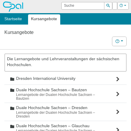
OPAL
Suche
Login
Hilf
Suchen
Startseite
Kursangebote
Kursangebote
Hilfe
Die Lernangebote und Lehrveranstaltungen der sächsischen
Hochschulen.
Dresden International University
Ordner
Duale Hochschule Sachsen – Bautzen
Ordner
Lernangebote der Dualen Hochschule Sachsen –
Bautzen
Duale Hochschule Sachsen – Dresden
Ordner
Lernangebote der Dualen Hochschule Sachsen –
Dresden
Duale Hochschule Sachsen – Glauchau
Ordner
Lernangebote der Dualen Hochschule Sachsen –