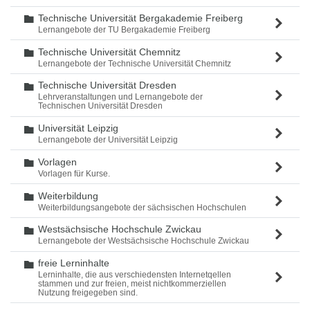
Technische Universität Bergakademie Freiberg
Ordner
Lernangebote der TU Bergakademie Freiberg
Technische Universität Chemnitz
Ordner
Lernangebote der Technische Universität Chemnitz
Technische Universität Dresden
Ordner
Lehrveranstaltungen und Lernangebote der
Technischen Universität Dresden
Universität Leipzig
Ordner
Lernangebote der Universität Leipzig
Vorlagen
Ordner
Vorlagen für Kurse.
Weiterbildung
Ordner
Weiterbildungsangebote der sächsischen Hochschulen
Westsächsische Hochschule Zwickau
Ordner
Lernangebote der Westsächsische Hochschule Zwickau
freie Lerninhalte
Ordner
Lerninhalte, die aus verschiedensten Internetqellen
stammen und zur freien, meist nichtkommerziellen
Nutzung freigegeben sind.