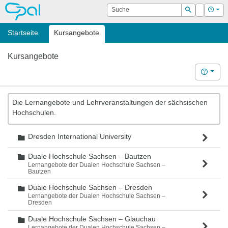
OPAL
Suche
Login
Hilf
Suchen
Startseite
Kursangebote
Kursangebote
Hilfe
Die Lernangebote und Lehrveranstaltungen der sächsischen
Hochschulen.
Dresden International University
Ordner
Duale Hochschule Sachsen – Bautzen
Ordner
Lernangebote der Dualen Hochschule Sachsen –
Bautzen
Duale Hochschule Sachsen – Dresden
Ordner
Lernangebote der Dualen Hochschule Sachsen –
Dresden
Duale Hochschule Sachsen – Glauchau
Ordner
Lernangebote der Dualen Hochschule Sachsen –