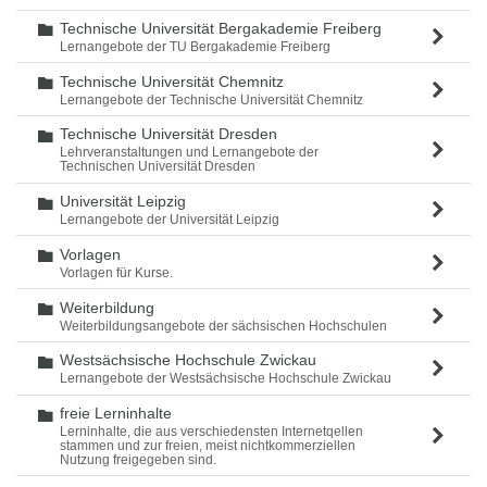
Technische Universität Bergakademie Freiberg
Ordner
Lernangebote der TU Bergakademie Freiberg
Technische Universität Chemnitz
Ordner
Lernangebote der Technische Universität Chemnitz
Technische Universität Dresden
Ordner
Lehrveranstaltungen und Lernangebote der
Technischen Universität Dresden
Universität Leipzig
Ordner
Lernangebote der Universität Leipzig
Vorlagen
Ordner
Vorlagen für Kurse.
Weiterbildung
Ordner
Weiterbildungsangebote der sächsischen Hochschulen
Westsächsische Hochschule Zwickau
Ordner
Lernangebote der Westsächsische Hochschule Zwickau
freie Lerninhalte
Ordner
Lerninhalte, die aus verschiedensten Internetqellen
stammen und zur freien, meist nichtkommerziellen
Nutzung freigegeben sind.