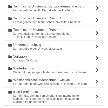
Technische Universität Bergakademie Freiberg
Ordner
Lernangebote der TU Bergakademie Freiberg
Technische Universität Chemnitz
Ordner
Lernangebote der Technische Universität Chemnitz
Technische Universität Dresden
Ordner
Lehrveranstaltungen und Lernangebote der
Technischen Universität Dresden
Universität Leipzig
Ordner
Lernangebote der Universität Leipzig
Vorlagen
Ordner
Vorlagen für Kurse.
Weiterbildung
Ordner
Weiterbildungsangebote der sächsischen Hochschulen
Westsächsische Hochschule Zwickau
Ordner
Lernangebote der Westsächsische Hochschule Zwickau
freie Lerninhalte
Ordner
Lerninhalte, die aus verschiedensten Internetqellen
stammen und zur freien, meist nichtkommerziellen
Nutzung freigegeben sind.