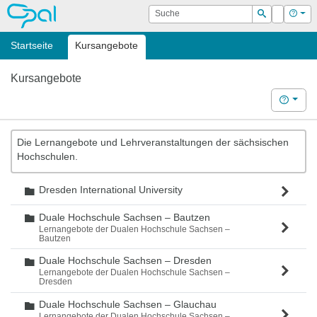
OPAL
Suche
Login
Hilf
Suchen
Startseite
Kursangebote
Kursangebote
Hilfe
Die Lernangebote und Lehrveranstaltungen der sächsischen
Hochschulen.
Dresden International University
Ordner
Duale Hochschule Sachsen – Bautzen
Ordner
Lernangebote der Dualen Hochschule Sachsen –
Bautzen
Duale Hochschule Sachsen – Dresden
Ordner
Lernangebote der Dualen Hochschule Sachsen –
Dresden
Duale Hochschule Sachsen – Glauchau
Ordner
Lernangebote der Dualen Hochschule Sachsen –