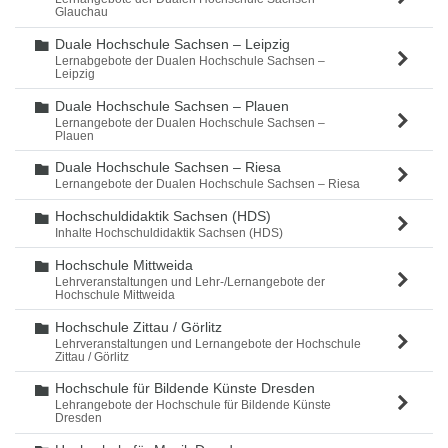
Glauchau
Duale Hochschule Sachsen – Leipzig
Ordner
Lernabgebote der Dualen Hochschule Sachsen –
Leipzig
Duale Hochschule Sachsen – Plauen
Ordner
Lernangebote der Dualen Hochschule Sachsen –
Plauen
Duale Hochschule Sachsen – Riesa
Ordner
Lernangebote der Dualen Hochschule Sachsen – Riesa
Hochschuldidaktik Sachsen (HDS)
Ordner
Inhalte Hochschuldidaktik Sachsen (HDS)
Hochschule Mittweida
Ordner
Lehrveranstaltungen und Lehr-/Lernangebote der
Hochschule Mittweida
Hochschule Zittau / Görlitz
Ordner
Lehrveranstaltungen und Lernangebote der Hochschule
Zittau / Görlitz
Hochschule für Bildende Künste Dresden
Ordner
Lehrangebote der Hochschule für Bildende Künste
Dresden