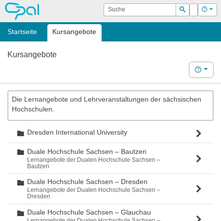
OPAL
Suche
Login
Hilf
Suchen
Startseite
Kursangebote
Kursangebote
Hilfe
Die Lernangebote und Lehrveranstaltungen der sächsischen
Hochschulen.
Dresden International University
Ordner
Duale Hochschule Sachsen – Bautzen
Ordner
Lernangebote der Dualen Hochschule Sachsen –
Bautzen
Duale Hochschule Sachsen – Dresden
Ordner
Lernangebote der Dualen Hochschule Sachsen –
Dresden
Duale Hochschule Sachsen – Glauchau
Ordner
Lernangebote der Dualen Hochschule Sachsen –