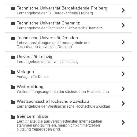
Technische Universität Bergakademie Freiberg
Ordner
Lernangebote der TU Bergakademie Freiberg
Technische Universität Chemnitz
Ordner
Lernangebote der Technische Universität Chemnitz
Technische Universität Dresden
Ordner
Lehrveranstaltungen und Lernangebote der
Technischen Universität Dresden
Universität Leipzig
Ordner
Lernangebote der Universität Leipzig
Vorlagen
Ordner
Vorlagen für Kurse.
Weiterbildung
Ordner
Weiterbildungsangebote der sächsischen Hochschulen
Westsächsische Hochschule Zwickau
Ordner
Lernangebote der Westsächsische Hochschule Zwickau
freie Lerninhalte
Ordner
Lerninhalte, die aus verschiedensten Internetqellen
stammen und zur freien, meist nichtkommerziellen
Nutzung freigegeben sind.