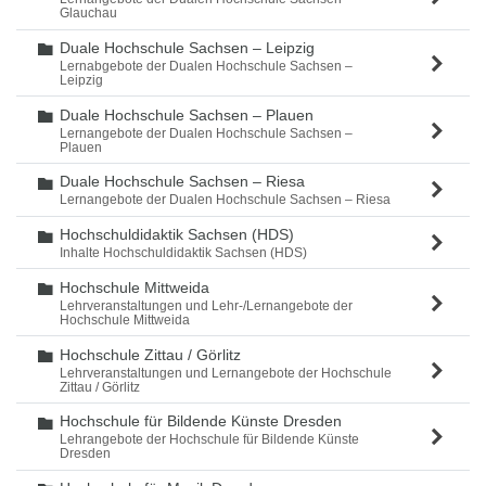
Glauchau
Duale Hochschule Sachsen – Leipzig
Ordner
Lernabgebote der Dualen Hochschule Sachsen –
Leipzig
Duale Hochschule Sachsen – Plauen
Ordner
Lernangebote der Dualen Hochschule Sachsen –
Plauen
Duale Hochschule Sachsen – Riesa
Ordner
Lernangebote der Dualen Hochschule Sachsen – Riesa
Hochschuldidaktik Sachsen (HDS)
Ordner
Inhalte Hochschuldidaktik Sachsen (HDS)
Hochschule Mittweida
Ordner
Lehrveranstaltungen und Lehr-/Lernangebote der
Hochschule Mittweida
Hochschule Zittau / Görlitz
Ordner
Lehrveranstaltungen und Lernangebote der Hochschule
Zittau / Görlitz
Hochschule für Bildende Künste Dresden
Ordner
Lehrangebote der Hochschule für Bildende Künste
Dresden