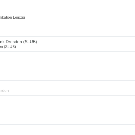
ikation Leipzig
thek Dresden (SLUB)
den (SLUB)
esden