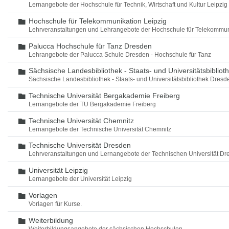
Lernangebote der Hochschule für Technik, Wirtschaft und Kultur Leipzig
Hochschule für Telekommunikation Leipzig
Ordner
Lehrveranstaltungen und Lehrangebote der Hochschule für Telekommun
Palucca Hochschule für Tanz Dresden
Ordner
Lehrangebote der Palucca Schule Dresden - Hochschule für Tanz
Sächsische Landesbibliothek - Staats- und Universitätsbiblio
Ordner
Sächsische Landesbibliothek - Staats- und Universitätsbibliothek Dres
Technische Universität Bergakademie Freiberg
Ordner
Lernangebote der TU Bergakademie Freiberg
Technische Universität Chemnitz
Ordner
Lernangebote der Technische Universität Chemnitz
Technische Universität Dresden
Ordner
Lehrveranstaltungen und Lernangebote der Technischen Universität Dr
Universität Leipzig
Ordner
Lernangebote der Universität Leipzig
Vorlagen
Ordner
Vorlagen für Kurse.
Weiterbildung
Ordner
Weiterbildungsangebote der sächsischen Hochschulen