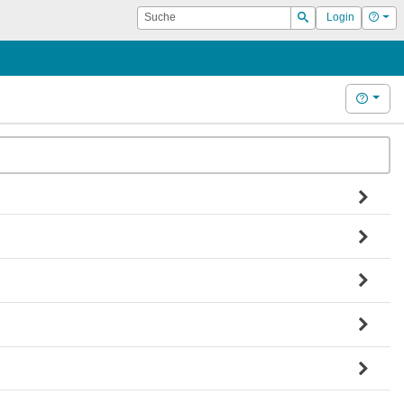
Suche
Hilf
Login
Suchen
Hilfe