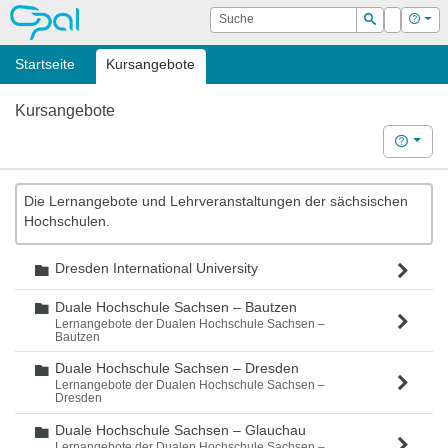
OPAL
Suche
Login
Hilf
Suchen
Startseite
Kursangebote
Kursangebote
Hilfe
Die Lernangebote und Lehrveranstaltungen der sächsischen
Hochschulen.
Dresden International University
Ordner
Duale Hochschule Sachsen – Bautzen
Ordner
Lernangebote der Dualen Hochschule Sachsen –
Bautzen
Duale Hochschule Sachsen – Dresden
Ordner
Lernangebote der Dualen Hochschule Sachsen –
Dresden
Duale Hochschule Sachsen – Glauchau
Ordner
Lernangebote der Dualen Hochschule Sachsen –