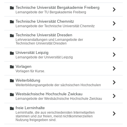
Technische Universität Bergakademie Freiberg
Ordner
Lernangebote der TU Bergakademie Freiberg
Technische Universität Chemnitz
Ordner
Lernangebote der Technische Universität Chemnitz
Technische Universität Dresden
Ordner
Lehrveranstaltungen und Lernangebote der
Technischen Universität Dresden
Universität Leipzig
Ordner
Lernangebote der Universität Leipzig
Vorlagen
Ordner
Vorlagen für Kurse.
Weiterbildung
Ordner
Weiterbildungsangebote der sächsischen Hochschulen
Westsächsische Hochschule Zwickau
Ordner
Lernangebote der Westsächsische Hochschule Zwickau
freie Lerninhalte
Ordner
Lerninhalte, die aus verschiedensten Internetqellen
stammen und zur freien, meist nichtkommerziellen
Nutzung freigegeben sind.