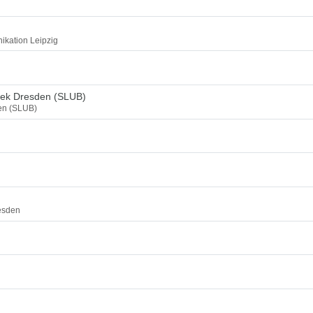
ikation Leipzig
thek Dresden (SLUB)
den (SLUB)
esden