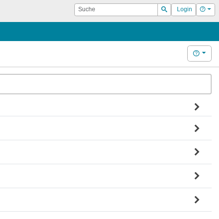
Suche
Hilf
Login
Suchen
Hilfe