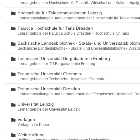
Lernangebote der Hochschule für Technik, Wirtschaft und Kultur Leipzig
Hochschule für Telekommunikation Leipzig
Ordner
Lehrveranstaltungen und Lehrangebote der Hochschule für Telekommun
Palucca Hochschule für Tanz Dresden
Ordner
Lehrangebote der Palucca Schule Dresden - Hochschule für Tanz
Sächsische Landesbibliothek - Staats- und Universitätsbiblio
Ordner
Sächsische Landesbibliothek - Staats- und Universitätsbibliothek Dres
Technische Universität Bergakademie Freiberg
Ordner
Lernangebote der TU Bergakademie Freiberg
Technische Universität Chemnitz
Ordner
Lernangebote der Technische Universität Chemnitz
Technische Universität Dresden
Ordner
Lehrveranstaltungen und Lernangebote der Technischen Universität Dr
Universität Leipzig
Ordner
Lernangebote der Universität Leipzig
Vorlagen
Ordner
Vorlagen für Kurse.
Weiterbildung
Ordner
Weiterbildungsangebote der sächsischen Hochschulen