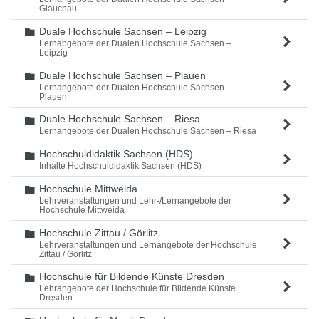
Glauchau
Duale Hochschule Sachsen – Leipzig
Ordner
Lernabgebote der Dualen Hochschule Sachsen –
Leipzig
Duale Hochschule Sachsen – Plauen
Ordner
Lernangebote der Dualen Hochschule Sachsen –
Plauen
Duale Hochschule Sachsen – Riesa
Ordner
Lernangebote der Dualen Hochschule Sachsen – Riesa
Hochschuldidaktik Sachsen (HDS)
Ordner
Inhalte Hochschuldidaktik Sachsen (HDS)
Hochschule Mittweida
Ordner
Lehrveranstaltungen und Lehr-/Lernangebote der
Hochschule Mittweida
Hochschule Zittau / Görlitz
Ordner
Lehrveranstaltungen und Lernangebote der Hochschule
Zittau / Görlitz
Hochschule für Bildende Künste Dresden
Ordner
Lehrangebote der Hochschule für Bildende Künste
Dresden