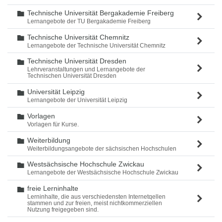
Technische Universität Bergakademie Freiberg
Ordner
Lernangebote der TU Bergakademie Freiberg
Technische Universität Chemnitz
Ordner
Lernangebote der Technische Universität Chemnitz
Technische Universität Dresden
Ordner
Lehrveranstaltungen und Lernangebote der
Technischen Universität Dresden
Universität Leipzig
Ordner
Lernangebote der Universität Leipzig
Vorlagen
Ordner
Vorlagen für Kurse.
Weiterbildung
Ordner
Weiterbildungsangebote der sächsischen Hochschulen
Westsächsische Hochschule Zwickau
Ordner
Lernangebote der Westsächsische Hochschule Zwickau
freie Lerninhalte
Ordner
Lerninhalte, die aus verschiedensten Internetqellen
stammen und zur freien, meist nichtkommerziellen
Nutzung freigegeben sind.