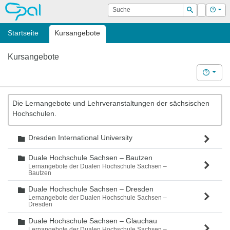
OPAL
Suche
Login
Hilf
Suchen
Startseite
Kursangebote
Kursangebote
Hilfe
Die Lernangebote und Lehrveranstaltungen der sächsischen
Hochschulen.
Dresden International University
Ordner
Duale Hochschule Sachsen – Bautzen
Ordner
Lernangebote der Dualen Hochschule Sachsen –
Bautzen
Duale Hochschule Sachsen – Dresden
Ordner
Lernangebote der Dualen Hochschule Sachsen –
Dresden
Duale Hochschule Sachsen – Glauchau
Ordner
Lernangebote der Dualen Hochschule Sachsen –