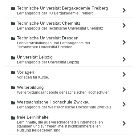
Technische Universität Bergakademie Freiberg
Ordner
Lernangebote der TU Bergakademie Freiberg
Technische Universität Chemnitz
Ordner
Lernangebote der Technische Universität Chemnitz
Technische Universität Dresden
Ordner
Lehrveranstaltungen und Lernangebote der
Technischen Universität Dresden
Universität Leipzig
Ordner
Lernangebote der Universität Leipzig
Vorlagen
Ordner
Vorlagen für Kurse.
Weiterbildung
Ordner
Weiterbildungsangebote der sächsischen Hochschulen
Westsächsische Hochschule Zwickau
Ordner
Lernangebote der Westsächsische Hochschule Zwickau
freie Lerninhalte
Ordner
Lerninhalte, die aus verschiedensten Internetqellen
stammen und zur freien, meist nichtkommerziellen
Nutzung freigegeben sind.