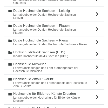
Glauchau
Duale Hochschule Sachsen – Leipzig
Ordner
Lernabgebote der Dualen Hochschule Sachsen –
Leipzig
Duale Hochschule Sachsen – Plauen
Ordner
Lernangebote der Dualen Hochschule Sachsen –
Plauen
Duale Hochschule Sachsen – Riesa
Ordner
Lernangebote der Dualen Hochschule Sachsen – Riesa
Hochschuldidaktik Sachsen (HDS)
Ordner
Inhalte Hochschuldidaktik Sachsen (HDS)
Hochschule Mittweida
Ordner
Lehrveranstaltungen und Lehr-/Lernangebote der
Hochschule Mittweida
Hochschule Zittau / Görlitz
Ordner
Lehrveranstaltungen und Lernangebote der Hochschule
Zittau / Görlitz
Hochschule für Bildende Künste Dresden
Ordner
Lehrangebote der Hochschule für Bildende Künste
Dresden