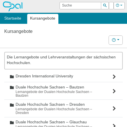
OPAL
Suche
Login
Hilf
Suchen
Startseite
Kursangebote
Kursangebote
Hilfe
Die Lernangebote und Lehrveranstaltungen der sächsischen
Hochschulen.
Dresden International University
Ordner
Duale Hochschule Sachsen – Bautzen
Ordner
Lernangebote der Dualen Hochschule Sachsen –
Bautzen
Duale Hochschule Sachsen – Dresden
Ordner
Lernangebote der Dualen Hochschule Sachsen –
Dresden
Duale Hochschule Sachsen – Glauchau
Ordner
Lernangebote der Dualen Hochschule Sachsen –