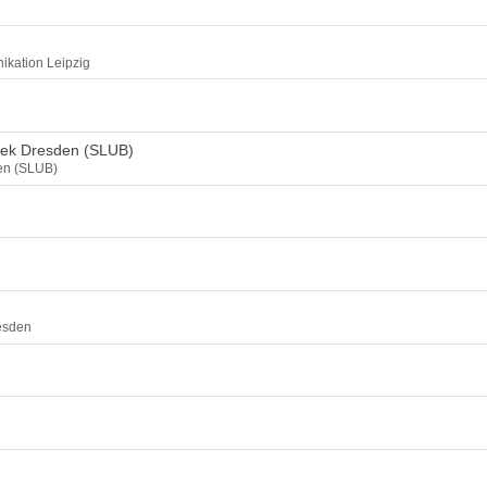
ikation Leipzig
thek Dresden (SLUB)
den (SLUB)
esden