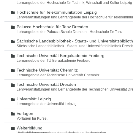
Lernangebote der Hochschule für Technik, Wirtschaft und Kultur Leipzig
Hochschule für Telekommunikation Leipzig
Ordner
Lehrveranstaltungen und Lehrangebote der Hochschule für Telekommun
Palucca Hochschule für Tanz Dresden
Ordner
Lehrangebote der Palucca Schule Dresden - Hochschule für Tanz
Sächsische Landesbibliothek - Staats- und Universitätsbiblio
Ordner
Sächsische Landesbibliothek - Staats- und Universitätsbibliothek Dres
Technische Universität Bergakademie Freiberg
Ordner
Lernangebote der TU Bergakademie Freiberg
Technische Universität Chemnitz
Ordner
Lernangebote der Technische Universität Chemnitz
Technische Universität Dresden
Ordner
Lehrveranstaltungen und Lernangebote der Technischen Universität Dr
Universität Leipzig
Ordner
Lernangebote der Universität Leipzig
Vorlagen
Ordner
Vorlagen für Kurse.
Weiterbildung
Ordner
Weiterbildungsangebote der sächsischen Hochschulen