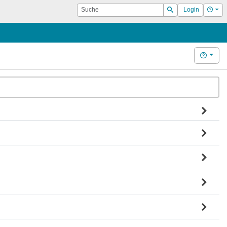
Suche
Hilf
Login
Suchen
Hilfe