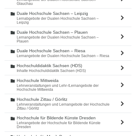
Glauchau
Duale Hochschule Sachsen – Leipzig
Ordner
Lernabgebote der Dualen Hochschule Sachsen –
Leipzig
Duale Hochschule Sachsen – Plauen
Ordner
Lernangebote der Dualen Hochschule Sachsen –
Plauen
Duale Hochschule Sachsen – Riesa
Ordner
Lernangebote der Dualen Hochschule Sachsen – Riesa
Hochschuldidaktik Sachsen (HDS)
Ordner
Inhalte Hochschuldidaktik Sachsen (HDS)
Hochschule Mittweida
Ordner
Lehrveranstaltungen und Lehr-/Lernangebote der
Hochschule Mittweida
Hochschule Zittau / Görlitz
Ordner
Lehrveranstaltungen und Lernangebote der Hochschule
Zittau / Görlitz
Hochschule für Bildende Künste Dresden
Ordner
Lehrangebote der Hochschule für Bildende Künste
Dresden