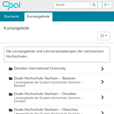
OPAL
Suche
Login
Hilf
Suchen
Startseite
Kursangebote
Kursangebote
Hilfe
Die Lernangebote und Lehrveranstaltungen der sächsischen
Hochschulen.
Dresden International University
Ordner
Duale Hochschule Sachsen – Bautzen
Ordner
Lernangebote der Dualen Hochschule Sachsen –
Bautzen
Duale Hochschule Sachsen – Dresden
Ordner
Lernangebote der Dualen Hochschule Sachsen –
Dresden
Duale Hochschule Sachsen – Glauchau
Ordner
Lernangebote der Dualen Hochschule Sachsen –