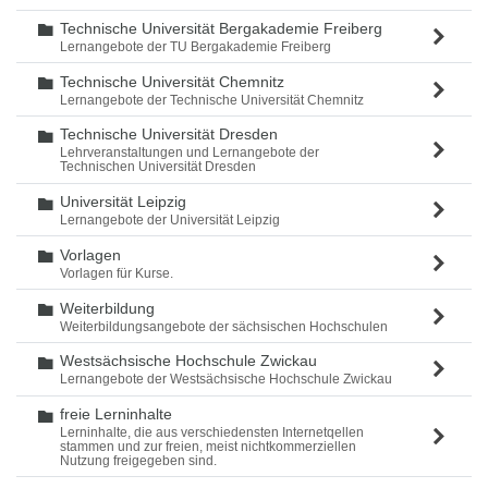
Technische Universität Bergakademie Freiberg
Ordner
Lernangebote der TU Bergakademie Freiberg
Technische Universität Chemnitz
Ordner
Lernangebote der Technische Universität Chemnitz
Technische Universität Dresden
Ordner
Lehrveranstaltungen und Lernangebote der
Technischen Universität Dresden
Universität Leipzig
Ordner
Lernangebote der Universität Leipzig
Vorlagen
Ordner
Vorlagen für Kurse.
Weiterbildung
Ordner
Weiterbildungsangebote der sächsischen Hochschulen
Westsächsische Hochschule Zwickau
Ordner
Lernangebote der Westsächsische Hochschule Zwickau
freie Lerninhalte
Ordner
Lerninhalte, die aus verschiedensten Internetqellen
stammen und zur freien, meist nichtkommerziellen
Nutzung freigegeben sind.