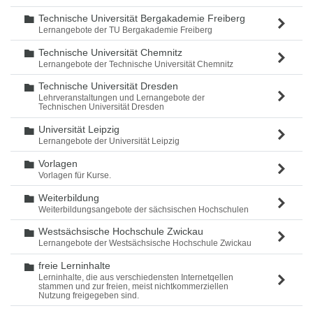
Technische Universität Bergakademie Freiberg
Ordner
Lernangebote der TU Bergakademie Freiberg
Technische Universität Chemnitz
Ordner
Lernangebote der Technische Universität Chemnitz
Technische Universität Dresden
Ordner
Lehrveranstaltungen und Lernangebote der
Technischen Universität Dresden
Universität Leipzig
Ordner
Lernangebote der Universität Leipzig
Vorlagen
Ordner
Vorlagen für Kurse.
Weiterbildung
Ordner
Weiterbildungsangebote der sächsischen Hochschulen
Westsächsische Hochschule Zwickau
Ordner
Lernangebote der Westsächsische Hochschule Zwickau
freie Lerninhalte
Ordner
Lerninhalte, die aus verschiedensten Internetqellen
stammen und zur freien, meist nichtkommerziellen
Nutzung freigegeben sind.