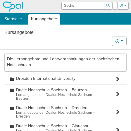
OPAL
Suche
Login
Hilf
Suchen
Startseite
Kursangebote
Kursangebote
Hilfe
Die Lernangebote und Lehrveranstaltungen der sächsischen
Hochschulen.
Dresden International University
Ordner
Duale Hochschule Sachsen – Bautzen
Ordner
Lernangebote der Dualen Hochschule Sachsen –
Bautzen
Duale Hochschule Sachsen – Dresden
Ordner
Lernangebote der Dualen Hochschule Sachsen –
Dresden
Duale Hochschule Sachsen – Glauchau
Ordner
Lernangebote der Dualen Hochschule Sachsen –