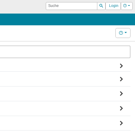
Suche
Hilf
Login
Suchen
Hilfe