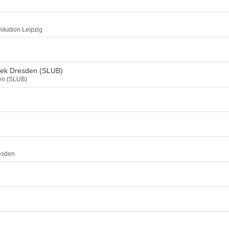
ikation Leipzig
thek Dresden (SLUB)
den (SLUB)
esden