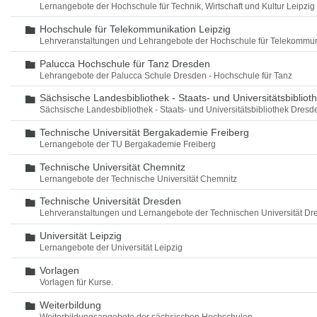
Lernangebote der Hochschule für Technik, Wirtschaft und Kultur Leipzig
Hochschule für Telekommunikation Leipzig
Ordner
Lehrveranstaltungen und Lehrangebote der Hochschule für Telekommun
Palucca Hochschule für Tanz Dresden
Ordner
Lehrangebote der Palucca Schule Dresden - Hochschule für Tanz
Sächsische Landesbibliothek - Staats- und Universitätsbiblio
Ordner
Sächsische Landesbibliothek - Staats- und Universitätsbibliothek Dres
Technische Universität Bergakademie Freiberg
Ordner
Lernangebote der TU Bergakademie Freiberg
Technische Universität Chemnitz
Ordner
Lernangebote der Technische Universität Chemnitz
Technische Universität Dresden
Ordner
Lehrveranstaltungen und Lernangebote der Technischen Universität Dr
Universität Leipzig
Ordner
Lernangebote der Universität Leipzig
Vorlagen
Ordner
Vorlagen für Kurse.
Weiterbildung
Ordner
Weiterbildungsangebote der sächsischen Hochschulen