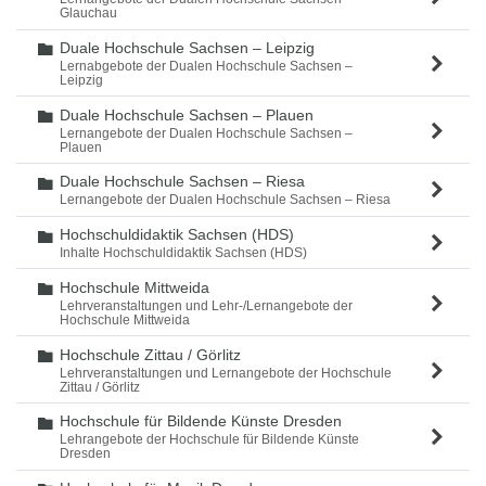
Glauchau
Duale Hochschule Sachsen – Leipzig
Ordner
Lernabgebote der Dualen Hochschule Sachsen –
Leipzig
Duale Hochschule Sachsen – Plauen
Ordner
Lernangebote der Dualen Hochschule Sachsen –
Plauen
Duale Hochschule Sachsen – Riesa
Ordner
Lernangebote der Dualen Hochschule Sachsen – Riesa
Hochschuldidaktik Sachsen (HDS)
Ordner
Inhalte Hochschuldidaktik Sachsen (HDS)
Hochschule Mittweida
Ordner
Lehrveranstaltungen und Lehr-/Lernangebote der
Hochschule Mittweida
Hochschule Zittau / Görlitz
Ordner
Lehrveranstaltungen und Lernangebote der Hochschule
Zittau / Görlitz
Hochschule für Bildende Künste Dresden
Ordner
Lehrangebote der Hochschule für Bildende Künste
Dresden