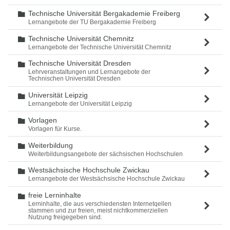
Technische Universität Bergakademie Freiberg
Ordner
Lernangebote der TU Bergakademie Freiberg
Technische Universität Chemnitz
Ordner
Lernangebote der Technische Universität Chemnitz
Technische Universität Dresden
Ordner
Lehrveranstaltungen und Lernangebote der
Technischen Universität Dresden
Universität Leipzig
Ordner
Lernangebote der Universität Leipzig
Vorlagen
Ordner
Vorlagen für Kurse.
Weiterbildung
Ordner
Weiterbildungsangebote der sächsischen Hochschulen
Westsächsische Hochschule Zwickau
Ordner
Lernangebote der Westsächsische Hochschule Zwickau
freie Lerninhalte
Ordner
Lerninhalte, die aus verschiedensten Internetqellen
stammen und zur freien, meist nichtkommerziellen
Nutzung freigegeben sind.