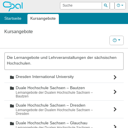
OPAL
Suche
Login
Hilf
Suchen
Startseite
Kursangebote
Kursangebote
Hilfe
Die Lernangebote und Lehrveranstaltungen der sächsischen
Hochschulen.
Dresden International University
Ordner
Duale Hochschule Sachsen – Bautzen
Ordner
Lernangebote der Dualen Hochschule Sachsen –
Bautzen
Duale Hochschule Sachsen – Dresden
Ordner
Lernangebote der Dualen Hochschule Sachsen –
Dresden
Duale Hochschule Sachsen – Glauchau
Ordner
Lernangebote der Dualen Hochschule Sachsen –