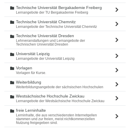
Technische Universität Bergakademie Freiberg
Ordner
Lernangebote der TU Bergakademie Freiberg
Technische Universität Chemnitz
Ordner
Lernangebote der Technische Universität Chemnitz
Technische Universität Dresden
Ordner
Lehrveranstaltungen und Lernangebote der
Technischen Universität Dresden
Universität Leipzig
Ordner
Lernangebote der Universität Leipzig
Vorlagen
Ordner
Vorlagen für Kurse.
Weiterbildung
Ordner
Weiterbildungsangebote der sächsischen Hochschulen
Westsächsische Hochschule Zwickau
Ordner
Lernangebote der Westsächsische Hochschule Zwickau
freie Lerninhalte
Ordner
Lerninhalte, die aus verschiedensten Internetqellen
stammen und zur freien, meist nichtkommerziellen
Nutzung freigegeben sind.