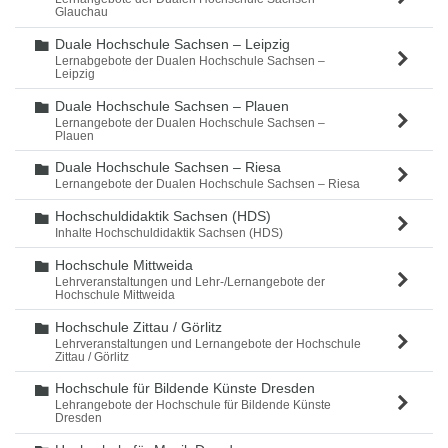
Glauchau
Duale Hochschule Sachsen – Leipzig
Ordner
Lernabgebote der Dualen Hochschule Sachsen –
Leipzig
Duale Hochschule Sachsen – Plauen
Ordner
Lernangebote der Dualen Hochschule Sachsen –
Plauen
Duale Hochschule Sachsen – Riesa
Ordner
Lernangebote der Dualen Hochschule Sachsen – Riesa
Hochschuldidaktik Sachsen (HDS)
Ordner
Inhalte Hochschuldidaktik Sachsen (HDS)
Hochschule Mittweida
Ordner
Lehrveranstaltungen und Lehr-/Lernangebote der
Hochschule Mittweida
Hochschule Zittau / Görlitz
Ordner
Lehrveranstaltungen und Lernangebote der Hochschule
Zittau / Görlitz
Hochschule für Bildende Künste Dresden
Ordner
Lehrangebote der Hochschule für Bildende Künste
Dresden