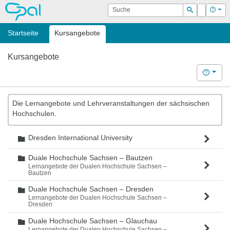
OPAL
Suche
Login
Hilf
Suchen
Startseite
Kursangebote
Kursangebote
Hilfe
Die Lernangebote und Lehrveranstaltungen der sächsischen
Hochschulen.
Dresden International University
Ordner
Duale Hochschule Sachsen – Bautzen
Ordner
Lernangebote der Dualen Hochschule Sachsen –
Bautzen
Duale Hochschule Sachsen – Dresden
Ordner
Lernangebote der Dualen Hochschule Sachsen –
Dresden
Duale Hochschule Sachsen – Glauchau
Ordner
Lernangebote der Dualen Hochschule Sachsen –