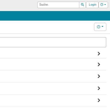
Suche
Hilf
Login
Suchen
Hilfe