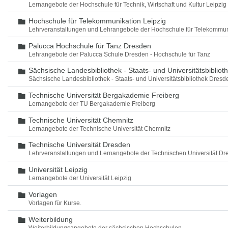
Lernangebote der Hochschule für Technik, Wirtschaft und Kultur Leipzig
Hochschule für Telekommunikation Leipzig
Ordner
Lehrveranstaltungen und Lehrangebote der Hochschule für Telekommun
Palucca Hochschule für Tanz Dresden
Ordner
Lehrangebote der Palucca Schule Dresden - Hochschule für Tanz
Sächsische Landesbibliothek - Staats- und Universitätsbiblio
Ordner
Sächsische Landesbibliothek - Staats- und Universitätsbibliothek Dres
Technische Universität Bergakademie Freiberg
Ordner
Lernangebote der TU Bergakademie Freiberg
Technische Universität Chemnitz
Ordner
Lernangebote der Technische Universität Chemnitz
Technische Universität Dresden
Ordner
Lehrveranstaltungen und Lernangebote der Technischen Universität Dr
Universität Leipzig
Ordner
Lernangebote der Universität Leipzig
Vorlagen
Ordner
Vorlagen für Kurse.
Weiterbildung
Ordner
Weiterbildungsangebote der sächsischen Hochschulen