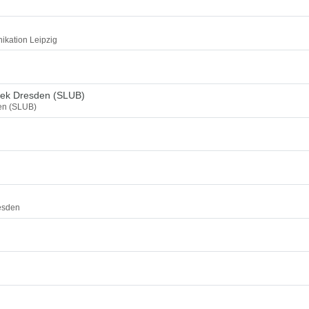
ikation Leipzig
thek Dresden (SLUB)
den (SLUB)
esden