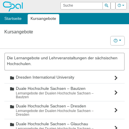
OPAL
Suche
Login
Hilf
Suchen
Startseite
Kursangebote
Kursangebote
Hilfe
Die Lernangebote und Lehrveranstaltungen der sächsischen
Hochschulen.
Dresden International University
Ordner
Duale Hochschule Sachsen – Bautzen
Ordner
Lernangebote der Dualen Hochschule Sachsen –
Bautzen
Duale Hochschule Sachsen – Dresden
Ordner
Lernangebote der Dualen Hochschule Sachsen –
Dresden
Duale Hochschule Sachsen – Glauchau
Ordner
Lernangebote der Dualen Hochschule Sachsen –