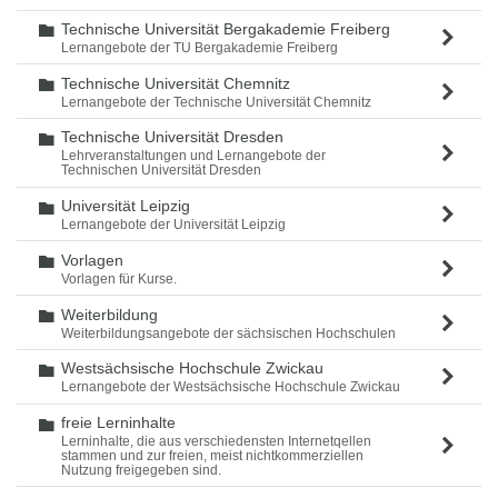
Technische Universität Bergakademie Freiberg
Ordner
Lernangebote der TU Bergakademie Freiberg
Technische Universität Chemnitz
Ordner
Lernangebote der Technische Universität Chemnitz
Technische Universität Dresden
Ordner
Lehrveranstaltungen und Lernangebote der
Technischen Universität Dresden
Universität Leipzig
Ordner
Lernangebote der Universität Leipzig
Vorlagen
Ordner
Vorlagen für Kurse.
Weiterbildung
Ordner
Weiterbildungsangebote der sächsischen Hochschulen
Westsächsische Hochschule Zwickau
Ordner
Lernangebote der Westsächsische Hochschule Zwickau
freie Lerninhalte
Ordner
Lerninhalte, die aus verschiedensten Internetqellen
stammen und zur freien, meist nichtkommerziellen
Nutzung freigegeben sind.