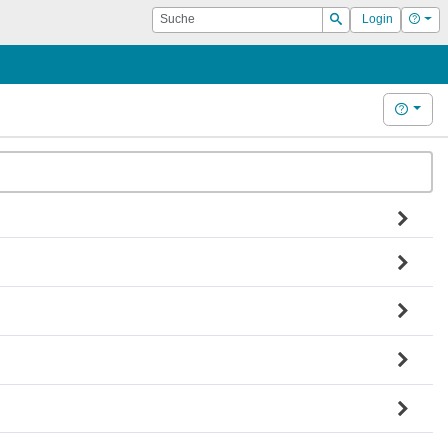
Suche
Hilf
Login
Suchen
Hilfe