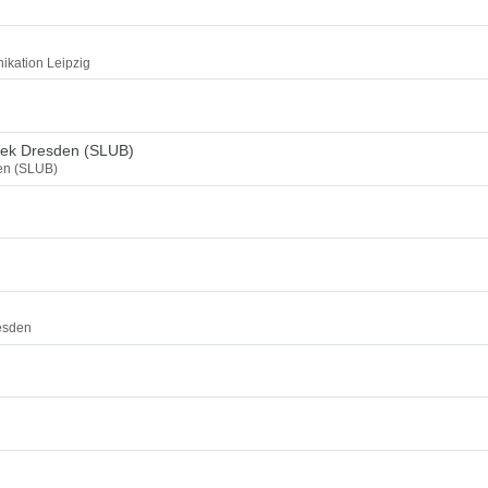
ikation Leipzig
thek Dresden (SLUB)
den (SLUB)
esden