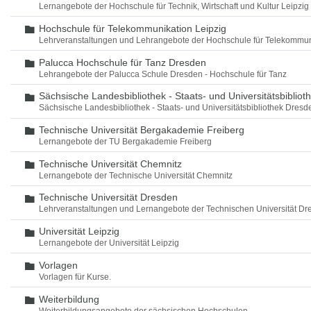
Lernangebote der Hochschule für Technik, Wirtschaft und Kultur Leipzig
Hochschule für Telekommunikation Leipzig
Ordner
Lehrveranstaltungen und Lehrangebote der Hochschule für Telekommun
Palucca Hochschule für Tanz Dresden
Ordner
Lehrangebote der Palucca Schule Dresden - Hochschule für Tanz
Sächsische Landesbibliothek - Staats- und Universitätsbiblio
Ordner
Sächsische Landesbibliothek - Staats- und Universitätsbibliothek Dres
Technische Universität Bergakademie Freiberg
Ordner
Lernangebote der TU Bergakademie Freiberg
Technische Universität Chemnitz
Ordner
Lernangebote der Technische Universität Chemnitz
Technische Universität Dresden
Ordner
Lehrveranstaltungen und Lernangebote der Technischen Universität Dr
Universität Leipzig
Ordner
Lernangebote der Universität Leipzig
Vorlagen
Ordner
Vorlagen für Kurse.
Weiterbildung
Ordner
Weiterbildungsangebote der sächsischen Hochschulen