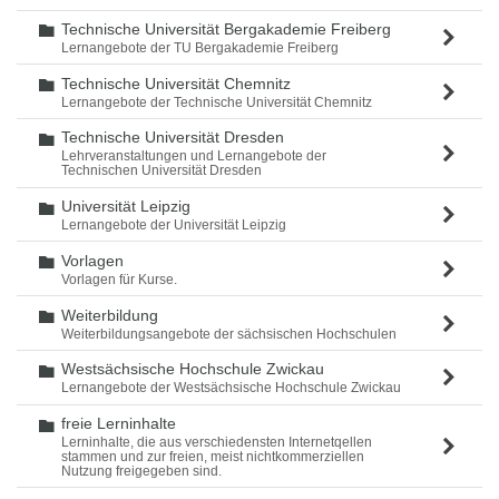
Technische Universität Bergakademie Freiberg
Ordner
Lernangebote der TU Bergakademie Freiberg
Technische Universität Chemnitz
Ordner
Lernangebote der Technische Universität Chemnitz
Technische Universität Dresden
Ordner
Lehrveranstaltungen und Lernangebote der
Technischen Universität Dresden
Universität Leipzig
Ordner
Lernangebote der Universität Leipzig
Vorlagen
Ordner
Vorlagen für Kurse.
Weiterbildung
Ordner
Weiterbildungsangebote der sächsischen Hochschulen
Westsächsische Hochschule Zwickau
Ordner
Lernangebote der Westsächsische Hochschule Zwickau
freie Lerninhalte
Ordner
Lerninhalte, die aus verschiedensten Internetqellen
stammen und zur freien, meist nichtkommerziellen
Nutzung freigegeben sind.