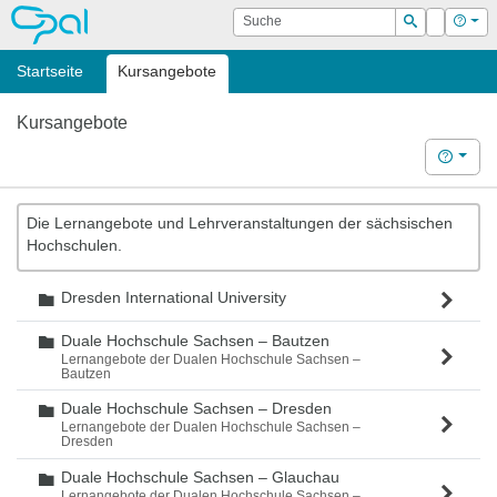
OPAL
Suche
Login
Hilf
Suchen
Startseite
Kursangebote
Kursangebote
Hilfe
Die Lernangebote und Lehrveranstaltungen der sächsischen
Hochschulen.
Dresden International University
Ordner
Duale Hochschule Sachsen – Bautzen
Ordner
Lernangebote der Dualen Hochschule Sachsen –
Bautzen
Duale Hochschule Sachsen – Dresden
Ordner
Lernangebote der Dualen Hochschule Sachsen –
Dresden
Duale Hochschule Sachsen – Glauchau
Ordner
Lernangebote der Dualen Hochschule Sachsen –