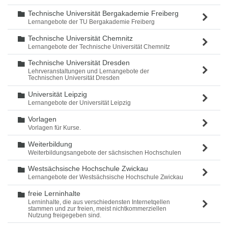
Technische Universität Bergakademie Freiberg
Ordner
Lernangebote der TU Bergakademie Freiberg
Technische Universität Chemnitz
Ordner
Lernangebote der Technische Universität Chemnitz
Technische Universität Dresden
Ordner
Lehrveranstaltungen und Lernangebote der
Technischen Universität Dresden
Universität Leipzig
Ordner
Lernangebote der Universität Leipzig
Vorlagen
Ordner
Vorlagen für Kurse.
Weiterbildung
Ordner
Weiterbildungsangebote der sächsischen Hochschulen
Westsächsische Hochschule Zwickau
Ordner
Lernangebote der Westsächsische Hochschule Zwickau
freie Lerninhalte
Ordner
Lerninhalte, die aus verschiedensten Internetqellen
stammen und zur freien, meist nichtkommerziellen
Nutzung freigegeben sind.