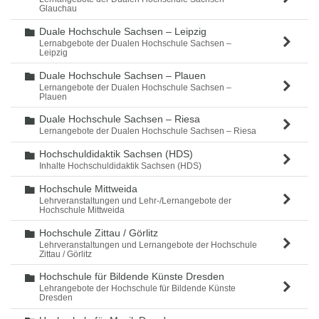
Glauchau
Duale Hochschule Sachsen – Leipzig
Ordner
Lernabgebote der Dualen Hochschule Sachsen –
Leipzig
Duale Hochschule Sachsen – Plauen
Ordner
Lernangebote der Dualen Hochschule Sachsen –
Plauen
Duale Hochschule Sachsen – Riesa
Ordner
Lernangebote der Dualen Hochschule Sachsen – Riesa
Hochschuldidaktik Sachsen (HDS)
Ordner
Inhalte Hochschuldidaktik Sachsen (HDS)
Hochschule Mittweida
Ordner
Lehrveranstaltungen und Lehr-/Lernangebote der
Hochschule Mittweida
Hochschule Zittau / Görlitz
Ordner
Lehrveranstaltungen und Lernangebote der Hochschule
Zittau / Görlitz
Hochschule für Bildende Künste Dresden
Ordner
Lehrangebote der Hochschule für Bildende Künste
Dresden