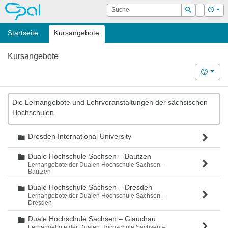
OPAL
Suche
Login
Hilf
Suchen
Startseite
Kursangebote
Kursangebote
Hilfe
Die Lernangebote und Lehrveranstaltungen der sächsischen
Hochschulen.
Dresden International University
Ordner
Duale Hochschule Sachsen – Bautzen
Ordner
Lernangebote der Dualen Hochschule Sachsen –
Bautzen
Duale Hochschule Sachsen – Dresden
Ordner
Lernangebote der Dualen Hochschule Sachsen –
Dresden
Duale Hochschule Sachsen – Glauchau
Ordner
Lernangebote der Dualen Hochschule Sachsen –