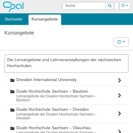
OPAL
Suche
Login
Hilf
Suchen
Startseite
Kursangebote
Kursangebote
Hilfe
Die Lernangebote und Lehrveranstaltungen der sächsischen
Hochschulen.
Dresden International University
Ordner
Duale Hochschule Sachsen – Bautzen
Ordner
Lernangebote der Dualen Hochschule Sachsen –
Bautzen
Duale Hochschule Sachsen – Dresden
Ordner
Lernangebote der Dualen Hochschule Sachsen –
Dresden
Duale Hochschule Sachsen – Glauchau
Ordner
Lernangebote der Dualen Hochschule Sachsen –