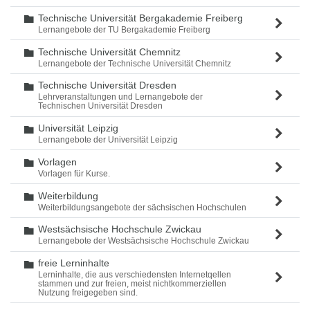
Technische Universität Bergakademie Freiberg
Ordner
Lernangebote der TU Bergakademie Freiberg
Technische Universität Chemnitz
Ordner
Lernangebote der Technische Universität Chemnitz
Technische Universität Dresden
Ordner
Lehrveranstaltungen und Lernangebote der
Technischen Universität Dresden
Universität Leipzig
Ordner
Lernangebote der Universität Leipzig
Vorlagen
Ordner
Vorlagen für Kurse.
Weiterbildung
Ordner
Weiterbildungsangebote der sächsischen Hochschulen
Westsächsische Hochschule Zwickau
Ordner
Lernangebote der Westsächsische Hochschule Zwickau
freie Lerninhalte
Ordner
Lerninhalte, die aus verschiedensten Internetqellen
stammen und zur freien, meist nichtkommerziellen
Nutzung freigegeben sind.