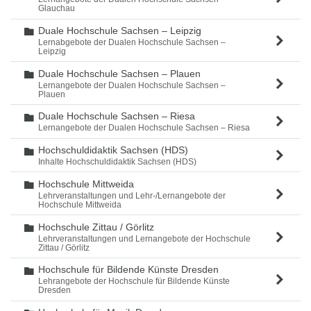
Glauchau
Duale Hochschule Sachsen – Leipzig
Ordner
Lernabgebote der Dualen Hochschule Sachsen –
Leipzig
Duale Hochschule Sachsen – Plauen
Ordner
Lernangebote der Dualen Hochschule Sachsen –
Plauen
Duale Hochschule Sachsen – Riesa
Ordner
Lernangebote der Dualen Hochschule Sachsen – Riesa
Hochschuldidaktik Sachsen (HDS)
Ordner
Inhalte Hochschuldidaktik Sachsen (HDS)
Hochschule Mittweida
Ordner
Lehrveranstaltungen und Lehr-/Lernangebote der
Hochschule Mittweida
Hochschule Zittau / Görlitz
Ordner
Lehrveranstaltungen und Lernangebote der Hochschule
Zittau / Görlitz
Hochschule für Bildende Künste Dresden
Ordner
Lehrangebote der Hochschule für Bildende Künste
Dresden