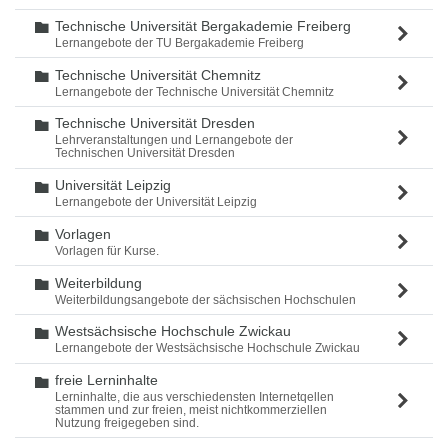
Technische Universität Bergakademie Freiberg
Ordner
Lernangebote der TU Bergakademie Freiberg
Technische Universität Chemnitz
Ordner
Lernangebote der Technische Universität Chemnitz
Technische Universität Dresden
Ordner
Lehrveranstaltungen und Lernangebote der
Technischen Universität Dresden
Universität Leipzig
Ordner
Lernangebote der Universität Leipzig
Vorlagen
Ordner
Vorlagen für Kurse.
Weiterbildung
Ordner
Weiterbildungsangebote der sächsischen Hochschulen
Westsächsische Hochschule Zwickau
Ordner
Lernangebote der Westsächsische Hochschule Zwickau
freie Lerninhalte
Ordner
Lerninhalte, die aus verschiedensten Internetqellen
stammen und zur freien, meist nichtkommerziellen
Nutzung freigegeben sind.