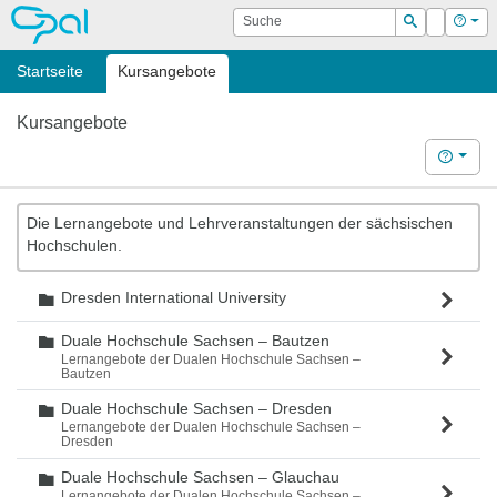
OPAL
Suche
Login
Hilf
Suchen
Startseite
Kursangebote
Kursangebote
Hilfe
Die Lernangebote und Lehrveranstaltungen der sächsischen
Hochschulen.
Dresden International University
Ordner
Duale Hochschule Sachsen – Bautzen
Ordner
Lernangebote der Dualen Hochschule Sachsen –
Bautzen
Duale Hochschule Sachsen – Dresden
Ordner
Lernangebote der Dualen Hochschule Sachsen –
Dresden
Duale Hochschule Sachsen – Glauchau
Ordner
Lernangebote der Dualen Hochschule Sachsen –