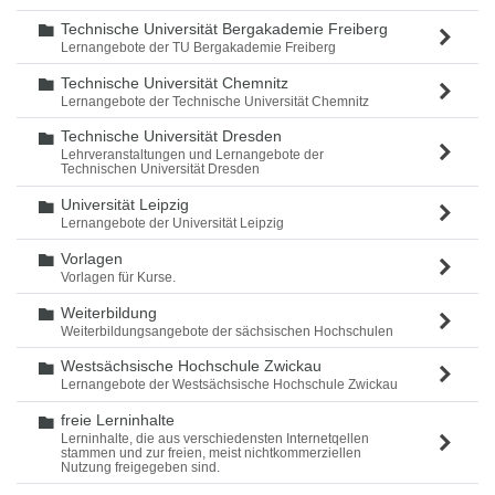
Technische Universität Bergakademie Freiberg
Ordner
Lernangebote der TU Bergakademie Freiberg
Technische Universität Chemnitz
Ordner
Lernangebote der Technische Universität Chemnitz
Technische Universität Dresden
Ordner
Lehrveranstaltungen und Lernangebote der
Technischen Universität Dresden
Universität Leipzig
Ordner
Lernangebote der Universität Leipzig
Vorlagen
Ordner
Vorlagen für Kurse.
Weiterbildung
Ordner
Weiterbildungsangebote der sächsischen Hochschulen
Westsächsische Hochschule Zwickau
Ordner
Lernangebote der Westsächsische Hochschule Zwickau
freie Lerninhalte
Ordner
Lerninhalte, die aus verschiedensten Internetqellen
stammen und zur freien, meist nichtkommerziellen
Nutzung freigegeben sind.