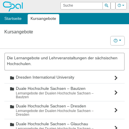
OPAL
Suche
Login
Hilf
Suchen
Startseite
Kursangebote
Kursangebote
Hilfe
Die Lernangebote und Lehrveranstaltungen der sächsischen
Hochschulen.
Dresden International University
Ordner
Duale Hochschule Sachsen – Bautzen
Ordner
Lernangebote der Dualen Hochschule Sachsen –
Bautzen
Duale Hochschule Sachsen – Dresden
Ordner
Lernangebote der Dualen Hochschule Sachsen –
Dresden
Duale Hochschule Sachsen – Glauchau
Ordner
Lernangebote der Dualen Hochschule Sachsen –