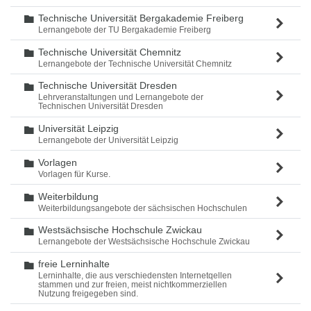
Technische Universität Bergakademie Freiberg
Ordner
Lernangebote der TU Bergakademie Freiberg
Technische Universität Chemnitz
Ordner
Lernangebote der Technische Universität Chemnitz
Technische Universität Dresden
Ordner
Lehrveranstaltungen und Lernangebote der
Technischen Universität Dresden
Universität Leipzig
Ordner
Lernangebote der Universität Leipzig
Vorlagen
Ordner
Vorlagen für Kurse.
Weiterbildung
Ordner
Weiterbildungsangebote der sächsischen Hochschulen
Westsächsische Hochschule Zwickau
Ordner
Lernangebote der Westsächsische Hochschule Zwickau
freie Lerninhalte
Ordner
Lerninhalte, die aus verschiedensten Internetqellen
stammen und zur freien, meist nichtkommerziellen
Nutzung freigegeben sind.