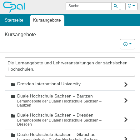
OPAL
Suche
Login
Hilf
Suchen
Startseite
Kursangebote
Kursangebote
Hilfe
Die Lernangebote und Lehrveranstaltungen der sächsischen
Hochschulen.
Dresden International University
Ordner
Duale Hochschule Sachsen – Bautzen
Ordner
Lernangebote der Dualen Hochschule Sachsen –
Bautzen
Duale Hochschule Sachsen – Dresden
Ordner
Lernangebote der Dualen Hochschule Sachsen –
Dresden
Duale Hochschule Sachsen – Glauchau
Ordner
Lernangebote der Dualen Hochschule Sachsen –