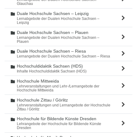
Glauchau
Duale Hochschule Sachsen – Leipzig
Ordner
Lernabgebote der Dualen Hochschule Sachsen –
Leipzig
Duale Hochschule Sachsen – Plauen
Ordner
Lernangebote der Dualen Hochschule Sachsen –
Plauen
Duale Hochschule Sachsen – Riesa
Ordner
Lernangebote der Dualen Hochschule Sachsen – Riesa
Hochschuldidaktik Sachsen (HDS)
Ordner
Inhalte Hochschuldidaktik Sachsen (HDS)
Hochschule Mittweida
Ordner
Lehrveranstaltungen und Lehr-/Lernangebote der
Hochschule Mittweida
Hochschule Zittau / Görlitz
Ordner
Lehrveranstaltungen und Lernangebote der Hochschule
Zittau / Görlitz
Hochschule für Bildende Künste Dresden
Ordner
Lehrangebote der Hochschule für Bildende Künste
Dresden