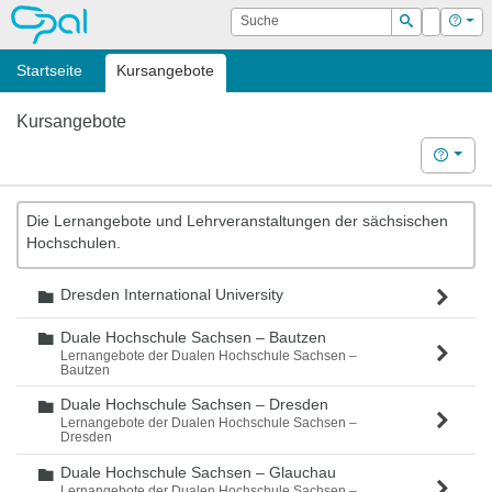
OPAL
Suche
Login
Hilf
Suchen
Startseite
Kursangebote
Kursangebote
Hilfe
Die Lernangebote und Lehrveranstaltungen der sächsischen
Hochschulen.
Dresden International University
Ordner
Duale Hochschule Sachsen – Bautzen
Ordner
Lernangebote der Dualen Hochschule Sachsen –
Bautzen
Duale Hochschule Sachsen – Dresden
Ordner
Lernangebote der Dualen Hochschule Sachsen –
Dresden
Duale Hochschule Sachsen – Glauchau
Ordner
Lernangebote der Dualen Hochschule Sachsen –