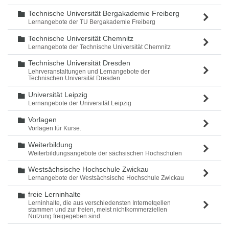
Technische Universität Bergakademie Freiberg
Ordner
Lernangebote der TU Bergakademie Freiberg
Technische Universität Chemnitz
Ordner
Lernangebote der Technische Universität Chemnitz
Technische Universität Dresden
Ordner
Lehrveranstaltungen und Lernangebote der
Technischen Universität Dresden
Universität Leipzig
Ordner
Lernangebote der Universität Leipzig
Vorlagen
Ordner
Vorlagen für Kurse.
Weiterbildung
Ordner
Weiterbildungsangebote der sächsischen Hochschulen
Westsächsische Hochschule Zwickau
Ordner
Lernangebote der Westsächsische Hochschule Zwickau
freie Lerninhalte
Ordner
Lerninhalte, die aus verschiedensten Internetqellen
stammen und zur freien, meist nichtkommerziellen
Nutzung freigegeben sind.