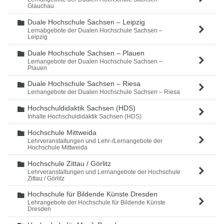
Glauchau
Duale Hochschule Sachsen – Leipzig
Ordner
Lernabgebote der Dualen Hochschule Sachsen –
Leipzig
Duale Hochschule Sachsen – Plauen
Ordner
Lernangebote der Dualen Hochschule Sachsen –
Plauen
Duale Hochschule Sachsen – Riesa
Ordner
Lernangebote der Dualen Hochschule Sachsen – Riesa
Hochschuldidaktik Sachsen (HDS)
Ordner
Inhalte Hochschuldidaktik Sachsen (HDS)
Hochschule Mittweida
Ordner
Lehrveranstaltungen und Lehr-/Lernangebote der
Hochschule Mittweida
Hochschule Zittau / Görlitz
Ordner
Lehrveranstaltungen und Lernangebote der Hochschule
Zittau / Görlitz
Hochschule für Bildende Künste Dresden
Ordner
Lehrangebote der Hochschule für Bildende Künste
Dresden