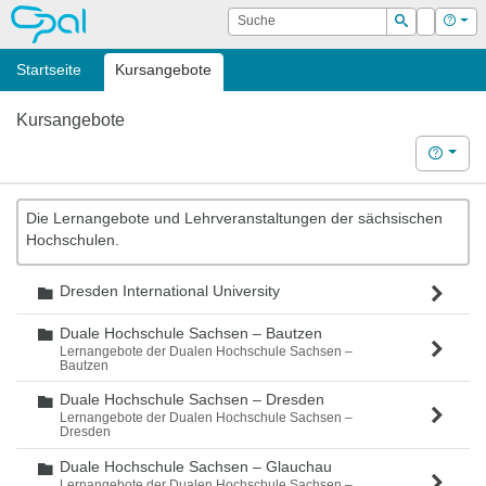
OPAL
Suche
Login
Hilf
Suchen
Startseite
Kursangebote
Kursangebote
Hilfe
Die Lernangebote und Lehrveranstaltungen der sächsischen
Hochschulen.
Dresden International University
Ordner
Duale Hochschule Sachsen – Bautzen
Ordner
Lernangebote der Dualen Hochschule Sachsen –
Bautzen
Duale Hochschule Sachsen – Dresden
Ordner
Lernangebote der Dualen Hochschule Sachsen –
Dresden
Duale Hochschule Sachsen – Glauchau
Ordner
Lernangebote der Dualen Hochschule Sachsen –