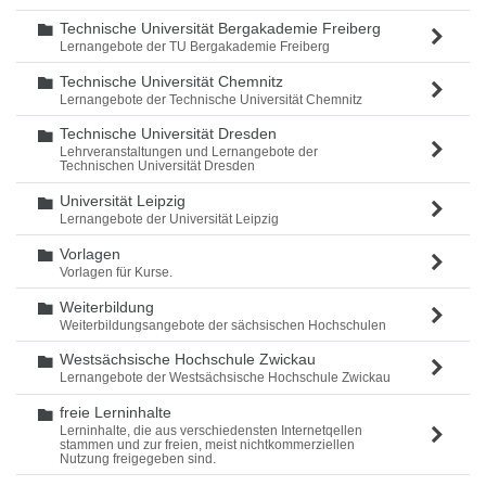
Technische Universität Bergakademie Freiberg
Ordner
Lernangebote der TU Bergakademie Freiberg
Technische Universität Chemnitz
Ordner
Lernangebote der Technische Universität Chemnitz
Technische Universität Dresden
Ordner
Lehrveranstaltungen und Lernangebote der
Technischen Universität Dresden
Universität Leipzig
Ordner
Lernangebote der Universität Leipzig
Vorlagen
Ordner
Vorlagen für Kurse.
Weiterbildung
Ordner
Weiterbildungsangebote der sächsischen Hochschulen
Westsächsische Hochschule Zwickau
Ordner
Lernangebote der Westsächsische Hochschule Zwickau
freie Lerninhalte
Ordner
Lerninhalte, die aus verschiedensten Internetqellen
stammen und zur freien, meist nichtkommerziellen
Nutzung freigegeben sind.