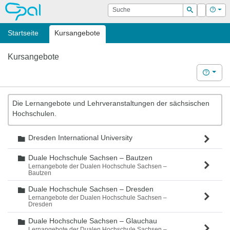
OPAL
Suche
Login
Hilf
Suchen
Startseite
Kursangebote
Kursangebote
Hilfe
Die Lernangebote und Lehrveranstaltungen der sächsischen
Hochschulen.
Dresden International University
Ordner
Duale Hochschule Sachsen – Bautzen
Ordner
Lernangebote der Dualen Hochschule Sachsen –
Bautzen
Duale Hochschule Sachsen – Dresden
Ordner
Lernangebote der Dualen Hochschule Sachsen –
Dresden
Duale Hochschule Sachsen – Glauchau
Ordner
Lernangebote der Dualen Hochschule Sachsen –