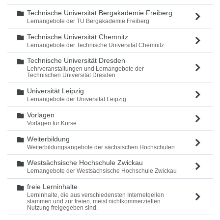
Technische Universität Bergakademie Freiberg
Ordner
Lernangebote der TU Bergakademie Freiberg
Technische Universität Chemnitz
Ordner
Lernangebote der Technische Universität Chemnitz
Technische Universität Dresden
Ordner
Lehrveranstaltungen und Lernangebote der
Technischen Universität Dresden
Universität Leipzig
Ordner
Lernangebote der Universität Leipzig
Vorlagen
Ordner
Vorlagen für Kurse.
Weiterbildung
Ordner
Weiterbildungsangebote der sächsischen Hochschulen
Westsächsische Hochschule Zwickau
Ordner
Lernangebote der Westsächsische Hochschule Zwickau
freie Lerninhalte
Ordner
Lerninhalte, die aus verschiedensten Internetqellen
stammen und zur freien, meist nichtkommerziellen
Nutzung freigegeben sind.