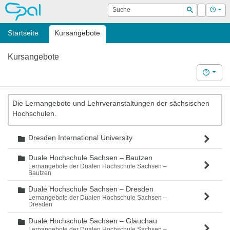
OPAL
Suche
Login
Hilf
Suchen
Startseite
Kursangebote
Kursangebote
Hilfe
Die Lernangebote und Lehrveranstaltungen der sächsischen
Hochschulen.
Dresden International University
Ordner
Duale Hochschule Sachsen – Bautzen
Ordner
Lernangebote der Dualen Hochschule Sachsen –
Bautzen
Duale Hochschule Sachsen – Dresden
Ordner
Lernangebote der Dualen Hochschule Sachsen –
Dresden
Duale Hochschule Sachsen – Glauchau
Ordner
Lernangebote der Dualen Hochschule Sachsen –