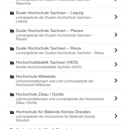
Glauchau
Duale Hochschule Sachsen – Leipzig
Ordner
Lernabgebote der Dualen Hochschule Sachsen –
Leipzig
Duale Hochschule Sachsen – Plauen
Ordner
Lernangebote der Dualen Hochschule Sachsen –
Plauen
Duale Hochschule Sachsen – Riesa
Ordner
Lernangebote der Dualen Hochschule Sachsen – Riesa
Hochschuldidaktik Sachsen (HDS)
Ordner
Inhalte Hochschuldidaktik Sachsen (HDS)
Hochschule Mittweida
Ordner
Lehrveranstaltungen und Lehr-/Lernangebote der
Hochschule Mittweida
Hochschule Zittau / Görlitz
Ordner
Lehrveranstaltungen und Lernangebote der Hochschule
Zittau / Görlitz
Hochschule für Bildende Künste Dresden
Ordner
Lehrangebote der Hochschule für Bildende Künste
Dresden