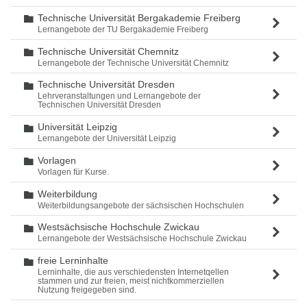
Technische Universität Bergakademie Freiberg
Ordner
Lernangebote der TU Bergakademie Freiberg
Technische Universität Chemnitz
Ordner
Lernangebote der Technische Universität Chemnitz
Technische Universität Dresden
Ordner
Lehrveranstaltungen und Lernangebote der
Technischen Universität Dresden
Universität Leipzig
Ordner
Lernangebote der Universität Leipzig
Vorlagen
Ordner
Vorlagen für Kurse.
Weiterbildung
Ordner
Weiterbildungsangebote der sächsischen Hochschulen
Westsächsische Hochschule Zwickau
Ordner
Lernangebote der Westsächsische Hochschule Zwickau
freie Lerninhalte
Ordner
Lerninhalte, die aus verschiedensten Internetqellen
stammen und zur freien, meist nichtkommerziellen
Nutzung freigegeben sind.