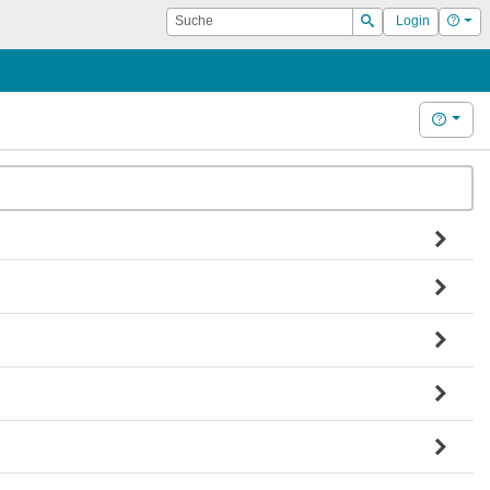
Suche
Hilf
Login
Suchen
Hilfe