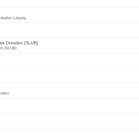
ikation Leipzig
thek Dresden (SLUB)
den (SLUB)
esden