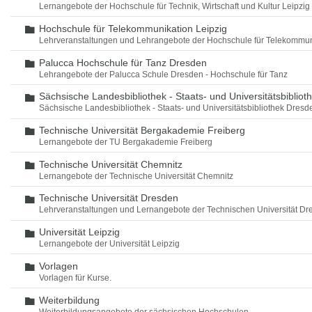
Lernangebote der Hochschule für Technik, Wirtschaft und Kultur Leipzig
Hochschule für Telekommunikation Leipzig
Ordner
Lehrveranstaltungen und Lehrangebote der Hochschule für Telekommun
Palucca Hochschule für Tanz Dresden
Ordner
Lehrangebote der Palucca Schule Dresden - Hochschule für Tanz
Sächsische Landesbibliothek - Staats- und Universitätsbiblio
Ordner
Sächsische Landesbibliothek - Staats- und Universitätsbibliothek Dres
Technische Universität Bergakademie Freiberg
Ordner
Lernangebote der TU Bergakademie Freiberg
Technische Universität Chemnitz
Ordner
Lernangebote der Technische Universität Chemnitz
Technische Universität Dresden
Ordner
Lehrveranstaltungen und Lernangebote der Technischen Universität Dr
Universität Leipzig
Ordner
Lernangebote der Universität Leipzig
Vorlagen
Ordner
Vorlagen für Kurse.
Weiterbildung
Ordner
Weiterbildungsangebote der sächsischen Hochschulen