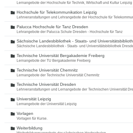
Lernangebote der Hochschule für Technik, Wirtschaft und Kultur Leipzig
Hochschule für Telekommunikation Leipzig
Ordner
Lehrveranstaltungen und Lehrangebote der Hochschule für Telekommun
Palucca Hochschule für Tanz Dresden
Ordner
Lehrangebote der Palucca Schule Dresden - Hochschule für Tanz
Sächsische Landesbibliothek - Staats- und Universitätsbiblio
Ordner
Sächsische Landesbibliothek - Staats- und Universitätsbibliothek Dres
Technische Universität Bergakademie Freiberg
Ordner
Lernangebote der TU Bergakademie Freiberg
Technische Universität Chemnitz
Ordner
Lernangebote der Technische Universität Chemnitz
Technische Universität Dresden
Ordner
Lehrveranstaltungen und Lernangebote der Technischen Universität Dr
Universität Leipzig
Ordner
Lernangebote der Universität Leipzig
Vorlagen
Ordner
Vorlagen für Kurse.
Weiterbildung
Ordner
Weiterbildungsangebote der sächsischen Hochschulen