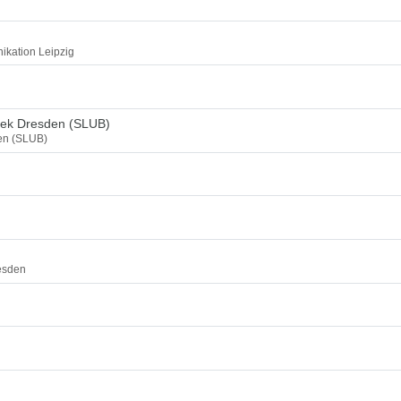
ikation Leipzig
thek Dresden (SLUB)
den (SLUB)
esden