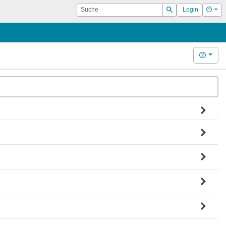
Suche
Hilf
Login
Suchen
Hilfe