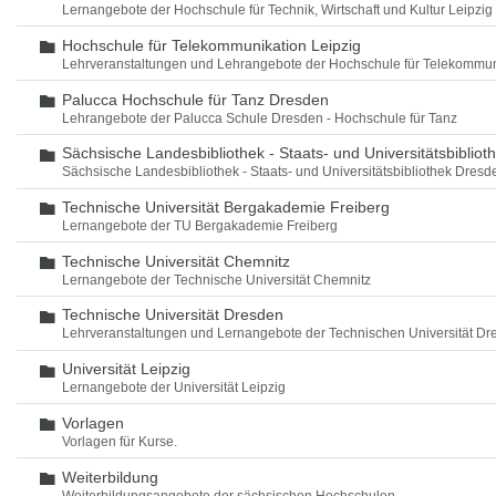
Lernangebote der Hochschule für Technik, Wirtschaft und Kultur Leipzig
Hochschule für Telekommunikation Leipzig
Ordner
Lehrveranstaltungen und Lehrangebote der Hochschule für Telekommun
Palucca Hochschule für Tanz Dresden
Ordner
Lehrangebote der Palucca Schule Dresden - Hochschule für Tanz
Sächsische Landesbibliothek - Staats- und Universitätsbiblio
Ordner
Sächsische Landesbibliothek - Staats- und Universitätsbibliothek Dres
Technische Universität Bergakademie Freiberg
Ordner
Lernangebote der TU Bergakademie Freiberg
Technische Universität Chemnitz
Ordner
Lernangebote der Technische Universität Chemnitz
Technische Universität Dresden
Ordner
Lehrveranstaltungen und Lernangebote der Technischen Universität Dr
Universität Leipzig
Ordner
Lernangebote der Universität Leipzig
Vorlagen
Ordner
Vorlagen für Kurse.
Weiterbildung
Ordner
Weiterbildungsangebote der sächsischen Hochschulen