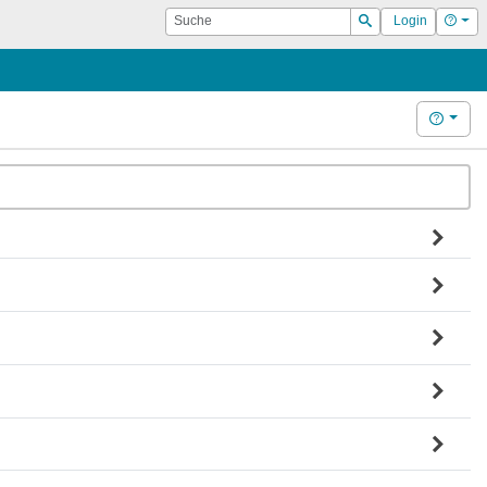
Suche
Hilf
Login
Suchen
Hilfe