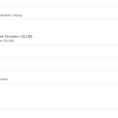
ikation Leipzig
thek Dresden (SLUB)
den (SLUB)
esden