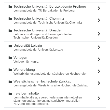
Technische Universität Bergakademie Freiberg
Ordner
Lernangebote der TU Bergakademie Freiberg
Technische Universität Chemnitz
Ordner
Lernangebote der Technische Universität Chemnitz
Technische Universität Dresden
Ordner
Lehrveranstaltungen und Lernangebote der
Technischen Universität Dresden
Universität Leipzig
Ordner
Lernangebote der Universität Leipzig
Vorlagen
Ordner
Vorlagen für Kurse.
Weiterbildung
Ordner
Weiterbildungsangebote der sächsischen Hochschulen
Westsächsische Hochschule Zwickau
Ordner
Lernangebote der Westsächsische Hochschule Zwickau
freie Lerninhalte
Ordner
Lerninhalte, die aus verschiedensten Internetqellen
stammen und zur freien, meist nichtkommerziellen
Nutzung freigegeben sind.