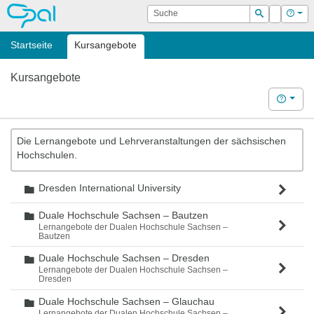
OPAL
Suche
Login
Hilf
Suchen
Startseite
Kursangebote
Kursangebote
Hilfe
Die Lernangebote und Lehrveranstaltungen der sächsischen
Hochschulen.
Dresden International University
Ordner
Duale Hochschule Sachsen – Bautzen
Ordner
Lernangebote der Dualen Hochschule Sachsen –
Bautzen
Duale Hochschule Sachsen – Dresden
Ordner
Lernangebote der Dualen Hochschule Sachsen –
Dresden
Duale Hochschule Sachsen – Glauchau
Ordner
Lernangebote der Dualen Hochschule Sachsen –