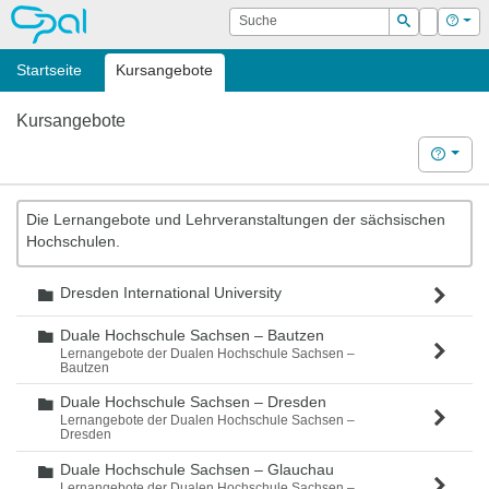
OPAL
Suche
Login
Hilf
Suchen
Startseite
Kursangebote
Kursangebote
Hilfe
Die Lernangebote und Lehrveranstaltungen der sächsischen
Hochschulen.
Dresden International University
Ordner
Duale Hochschule Sachsen – Bautzen
Ordner
Lernangebote der Dualen Hochschule Sachsen –
Bautzen
Duale Hochschule Sachsen – Dresden
Ordner
Lernangebote der Dualen Hochschule Sachsen –
Dresden
Duale Hochschule Sachsen – Glauchau
Ordner
Lernangebote der Dualen Hochschule Sachsen –