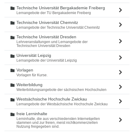
Technische Universität Bergakademie Freiberg
Ordner
Lernangebote der TU Bergakademie Freiberg
Technische Universität Chemnitz
Ordner
Lernangebote der Technische Universität Chemnitz
Technische Universität Dresden
Ordner
Lehrveranstaltungen und Lernangebote der
Technischen Universität Dresden
Universität Leipzig
Ordner
Lernangebote der Universität Leipzig
Vorlagen
Ordner
Vorlagen für Kurse.
Weiterbildung
Ordner
Weiterbildungsangebote der sächsischen Hochschulen
Westsächsische Hochschule Zwickau
Ordner
Lernangebote der Westsächsische Hochschule Zwickau
freie Lerninhalte
Ordner
Lerninhalte, die aus verschiedensten Internetqellen
stammen und zur freien, meist nichtkommerziellen
Nutzung freigegeben sind.