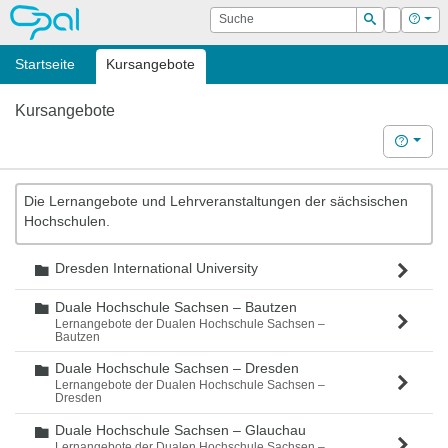
OPAL
Suche
Login
Hilf
Suchen
Startseite
Kursangebote
Kursangebote
Hilfe
Die Lernangebote und Lehrveranstaltungen der sächsischen
Hochschulen.
Dresden International University
Ordner
Duale Hochschule Sachsen – Bautzen
Ordner
Lernangebote der Dualen Hochschule Sachsen –
Bautzen
Duale Hochschule Sachsen – Dresden
Ordner
Lernangebote der Dualen Hochschule Sachsen –
Dresden
Duale Hochschule Sachsen – Glauchau
Ordner
Lernangebote der Dualen Hochschule Sachsen –