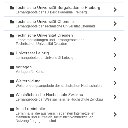
Technische Universität Bergakademie Freiberg
Ordner
Lernangebote der TU Bergakademie Freiberg
Technische Universität Chemnitz
Ordner
Lernangebote der Technische Universität Chemnitz
Technische Universität Dresden
Ordner
Lehrveranstaltungen und Lernangebote der
Technischen Universität Dresden
Universität Leipzig
Ordner
Lernangebote der Universität Leipzig
Vorlagen
Ordner
Vorlagen für Kurse.
Weiterbildung
Ordner
Weiterbildungsangebote der sächsischen Hochschulen
Westsächsische Hochschule Zwickau
Ordner
Lernangebote der Westsächsische Hochschule Zwickau
freie Lerninhalte
Ordner
Lerninhalte, die aus verschiedensten Internetqellen
stammen und zur freien, meist nichtkommerziellen
Nutzung freigegeben sind.