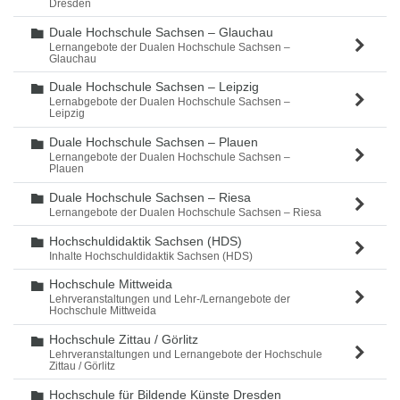
Dresden
Duale Hochschule Sachsen – Glauchau
Ordner
Lernangebote der Dualen Hochschule Sachsen –
Glauchau
Duale Hochschule Sachsen – Leipzig
Ordner
Lernabgebote der Dualen Hochschule Sachsen –
Leipzig
Duale Hochschule Sachsen – Plauen
Ordner
Lernangebote der Dualen Hochschule Sachsen –
Plauen
Duale Hochschule Sachsen – Riesa
Ordner
Lernangebote der Dualen Hochschule Sachsen – Riesa
Hochschuldidaktik Sachsen (HDS)
Ordner
Inhalte Hochschuldidaktik Sachsen (HDS)
Hochschule Mittweida
Ordner
Lehrveranstaltungen und Lehr-/Lernangebote der
Hochschule Mittweida
Hochschule Zittau / Görlitz
Ordner
Lehrveranstaltungen und Lernangebote der Hochschule
Zittau / Görlitz
Hochschule für Bildende Künste Dresden
Ordner