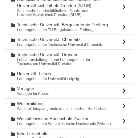
Universitätsbibliothek Dresden (SLUB)
Sächsische Landesbibliothek - Staats- und
Universitätsbibliothek Dresden (SLUB)
Technische Universität Bergakademie Freiberg
Ordner
Lernangebote der TU Bergakademie Freiberg
Technische Universität Chemnitz
Ordner
Lernangebote der Technische Universität Chemnitz
Technische Universität Dresden
Ordner
Lehrveranstaltungen und Lernangebote der
Technischen Universität Dresden
Universität Leipzig
Ordner
Lernangebote der Universität Leipzig
Vorlagen
Ordner
Vorlagen für Kurse.
Weiterbildung
Ordner
Weiterbildungsangebote der sächsischen Hochschulen
Westsächsische Hochschule Zwickau
Ordner
Lernangebote der Westsächsische Hochschule Zwickau
freie Lerninhalte
Ordner