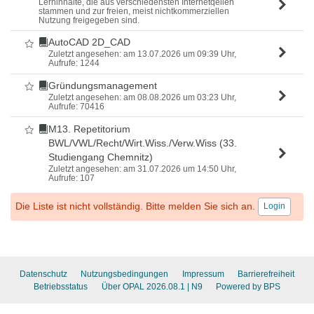
Lerninhalte, die aus verschiedensten Internetqellen
stammen und zur freien, meist nichtkommerziellen
Nutzung freigegeben sind.
AutoCAD 2D_CAD
Als Favorit markieren
Zuletzt angesehen: am 13.07.2026 um 09:39 Uhr,
Aufrufe: 1244
Gründungsmanagement
Als Favorit markieren
Zuletzt angesehen: am 08.08.2026 um 03:23 Uhr,
Aufrufe: 70416
M13. Repetitorium
Als Favorit markieren
BWL/VWL/Recht/Wirt.Wiss./Verw.Wiss (33.
Studiengang Chemnitz)
Zuletzt angesehen: am 31.07.2026 um 14:50 Uhr,
Aufrufe: 107
Die Liste ist nicht vollständig. Bitte melden Sie sich an.
Login
Datenschutz
Nutzungsbedingungen
Impressum
Barrierefreiheit
Betriebsstatus
Über OPAL 2026.08.1
| N9
Powered by BPS