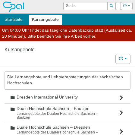
OPAL
Suche
Login
Hilf
Suchen
Startseite
Kursangebote
Um 04:00 Uhr findet das taegliche Datenbackup statt (Ausfallzeit ca.
20 Minuten). Bitte beenden Sie Ihre Arbeit vorher.
Kursangebote
Hilfe
Die Lernangebote und Lehrveranstaltungen der sächsischen
Hochschulen.
Dresden International University
Ordner
Duale Hochschule Sachsen – Bautzen
Ordner
Lernangebote der Dualen Hochschule Sachsen –
Bautzen
Duale Hochschule Sachsen – Dresden
Ordner
Lernangebote der Dualen Hochschule Sachsen –