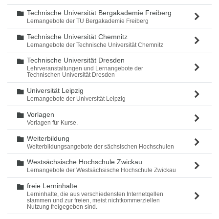
Technische Universität Bergakademie Freiberg
Ordner
Lernangebote der TU Bergakademie Freiberg
Technische Universität Chemnitz
Ordner
Lernangebote der Technische Universität Chemnitz
Technische Universität Dresden
Ordner
Lehrveranstaltungen und Lernangebote der
Technischen Universität Dresden
Universität Leipzig
Ordner
Lernangebote der Universität Leipzig
Vorlagen
Ordner
Vorlagen für Kurse.
Weiterbildung
Ordner
Weiterbildungsangebote der sächsischen Hochschulen
Westsächsische Hochschule Zwickau
Ordner
Lernangebote der Westsächsische Hochschule Zwickau
freie Lerninhalte
Ordner
Lerninhalte, die aus verschiedensten Internetqellen
stammen und zur freien, meist nichtkommerziellen
Nutzung freigegeben sind.