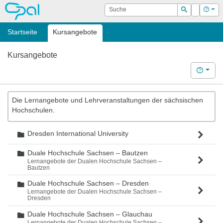
OPAL
Suche
Login
Hilf
Suchen
Startseite
Kursangebote
Kursangebote
Hilfe
Die Lernangebote und Lehrveranstaltungen der sächsischen
Hochschulen.
Dresden International University
Ordner
Duale Hochschule Sachsen – Bautzen
Ordner
Lernangebote der Dualen Hochschule Sachsen –
Bautzen
Duale Hochschule Sachsen – Dresden
Ordner
Lernangebote der Dualen Hochschule Sachsen –
Dresden
Duale Hochschule Sachsen – Glauchau
Ordner
Lernangebote der Dualen Hochschule Sachsen –