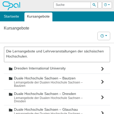
OPAL
Suche
Login
Hilf
Suchen
Startseite
Kursangebote
Kursangebote
Hilfe
Die Lernangebote und Lehrveranstaltungen der sächsischen
Hochschulen.
Dresden International University
Ordner
Duale Hochschule Sachsen – Bautzen
Ordner
Lernangebote der Dualen Hochschule Sachsen –
Bautzen
Duale Hochschule Sachsen – Dresden
Ordner
Lernangebote der Dualen Hochschule Sachsen –
Dresden
Duale Hochschule Sachsen – Glauchau
Ordner
Lernangebote der Dualen Hochschule Sachsen –