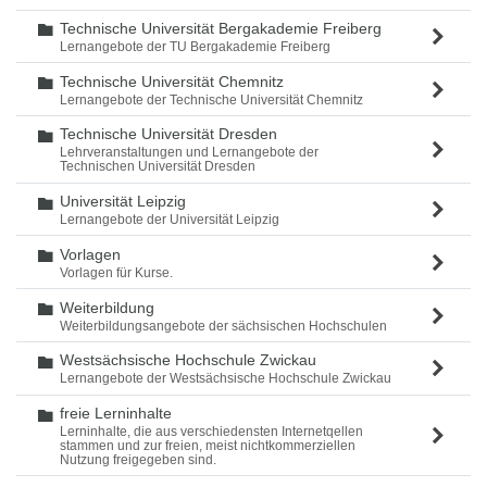
Technische Universität Bergakademie Freiberg
Ordner
Lernangebote der TU Bergakademie Freiberg
Technische Universität Chemnitz
Ordner
Lernangebote der Technische Universität Chemnitz
Technische Universität Dresden
Ordner
Lehrveranstaltungen und Lernangebote der
Technischen Universität Dresden
Universität Leipzig
Ordner
Lernangebote der Universität Leipzig
Vorlagen
Ordner
Vorlagen für Kurse.
Weiterbildung
Ordner
Weiterbildungsangebote der sächsischen Hochschulen
Westsächsische Hochschule Zwickau
Ordner
Lernangebote der Westsächsische Hochschule Zwickau
freie Lerninhalte
Ordner
Lerninhalte, die aus verschiedensten Internetqellen
stammen und zur freien, meist nichtkommerziellen
Nutzung freigegeben sind.